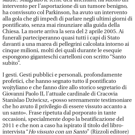
intervento per l’asportazione di un tumore benigno,
ha convissuto col Parkinson, ha avuto un intervento
alla gola che gli impedì di parlare negli ultimi giorni di
pontificato, senza mai rinunziare alla guida della
Chiesa. La morte arriva la sera del 2 aprile 2005. Ai
funerali parteciperanno quasi tutti i capi di Stato
davanti a una marea di pellegrini calcolata intorno ai
cinque milioni, molti dei quali durante le esequie
espongono giganteschi cartelloni con scritto “Santo
subito”.
I gesti. Gesti pubblici e personali, profondamente
profetici, che hanno segnato tutto il pontificato
wojtyliano e che fanno dire allo storico segretario di
Giovanni Paolo II, l’attuale cardinale di Cracovia
Stanislao Dziwicsz, «posso serenamente testimoniare
che ho avuto il privilegio di essere vissuto accanto a
un santo». Frase ripetuta dal porporato in tante
occasioni, specialmente dopo la beatificazione del
2011 e che non a caso ha ispirato il titolo del libro-
intervista “
Ho vissuto con un Santo
” (Rizzoli editore)