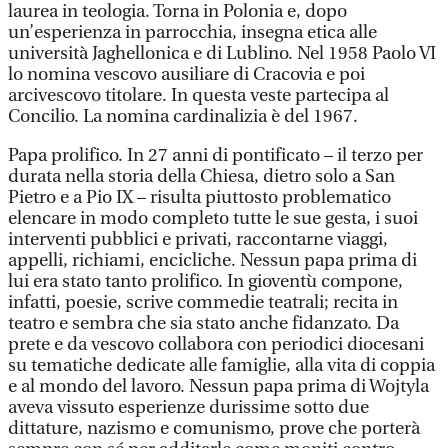
laurea in teologia. Torna in Polonia e, dopo
un’esperienza in parrocchia, insegna etica alle
università Jaghellonica e di Lublino. Nel 1958 Paolo VI
lo nomina vescovo ausiliare di Cracovia e poi
arcivescovo titolare. In questa veste partecipa al
Concilio. La nomina cardinalizia è del 1967.
Papa prolifico. In 27 anni di pontificato – il terzo per
durata nella storia della Chiesa, dietro solo a San
Pietro e a Pio IX – risulta piuttosto problematico
elencare in modo completo tutte le sue gesta, i suoi
interventi pubblici e privati, raccontarne viaggi,
appelli, richiami, encicliche. Nessun papa prima di
lui era stato tanto prolifico. In gioventù compone,
infatti, poesie, scrive commedie teatrali; recita in
teatro e sembra che sia stato anche fidanzato. Da
prete e da vescovo collabora con periodici diocesani
su tematiche dedicate alle famiglie, alla vita di coppia
e al mondo del lavoro. Nessun papa prima di Wojtyla
aveva vissuto esperienze durissime sotto due
dittature, nazismo e comunismo, prove che porterà