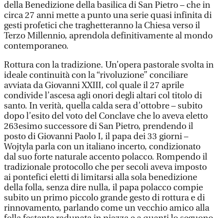
della Benedizione della basilica di San Pietro – che in
circa 27 anni mette a punto una serie quasi infinita di
gesti profetici che traghetteranno la Chiesa verso il
Terzo Millennio, aprendola definitivamente al mondo
contemporaneo.
Rottura con la tradizione. Un’opera pastorale svolta in
ideale continuità con la “rivoluzione” conciliare
avviata da Giovanni XXIII, col quale il 27 aprile
condivide l’ascesa agli onori degli altari col titolo di
santo. In verità, quella calda sera d’ottobre – subito
dopo l’esito del voto del Conclave che lo aveva eletto
263esimo successore di San Pietro, prendendo il
posto di Giovanni Paolo I, il papa dei 33 giorni –
Wojtyla parla con un italiano incerto, condizionato
dal suo forte naturale accento polacco. Rompendo il
tradizionale protocollo che per secoli aveva imposto
ai pontefici eletti di limitarsi alla sola benedizione
della folla, senza dire nulla, il papa polacco compie
subito un primo piccolo grande gesto di rottura e di
rinnovamento, parlando come un vecchio amico alla