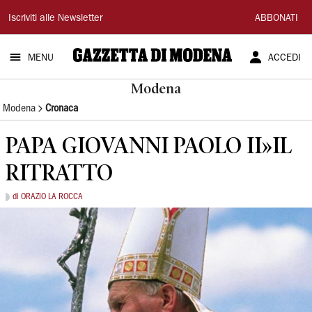
Gazzetta
Iscriviti alle Newsletter
ABBONATI
di
MENU
ACCEDI
Modena
Modena
Modena
Cronaca
PAPA GIOVANNI PAOLO II»IL
RITRATTO
di ORAZIO LA ROCCA