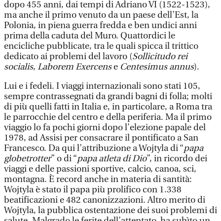
dopo 455 anni, dai tempi di Adriano VI (1522-1523),
ma anche il primo venuto da un paese dell’Est, la
Polonia, in piena guerra fredda e ben undici anni
prima della caduta del Muro. Quattordici le
encicliche pubblicate, tra le quali spicca il trittico
dedicato ai problemi del lavoro (
Sollicitudo rei
socialis
,
Laborem Exercens
e
Centesimus annus
).
Lui e i fedeli. I viaggi internazionali sono stati 105,
sempre contrassegnati da grandi bagni di folla; molti
di più quelli fatti in Italia e, in particolare, a Roma tra
le parrocchie del centro e della periferia. Ma il primo
viaggio lo fa pochi giorni dopo l’elezione papale del
1978, ad Assisi per consacrare il pontificato a San
Francesco. Da qui l’attribuzione a Wojtyla di “
papa
globetrotter
” o di “
papa atleta di Dio
”, in ricordo dei
viaggi e delle passioni sportive, calcio, canoa, sci,
montagna. È record anche in materia di santità:
Wojtyla è stato il papa più prolifico con 1.338
beatificazioni e 482 canonizzazioni. Altro merito di
Wojtyla, la pubblica ostentazione dei suoi problemi di
salute. Malgrado le ferite dell’attentato, ha subìto un