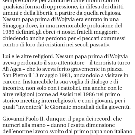
sempre con sé per additarle come moniti contro
qualsiasi forma di oppressione, in difesa dei diritti
umani e della libertà, a partire da quella religiosa.
Nessun papa prima di Wojtyla era entrato in una
Sinagoga dove, in una memorabile prolusione del
1986 definirà gli ebrei «i nostri fratelli maggiori»,
chiedendo anche perdono per «i peccati commessi
contro di loro dai cristiani nei secoli passati».
Lui e le altre religioni. Nessun papa prima di Wojtyla
aveva perdonato il suo attentatore – il terrorista turco
Alì Agca – che lo aveva ferito gravemente in piazza
San Pietro il 13 maggio 1981, andandolo a visitare in
carcere. Instancabile la sua voglia di dialogo e di
incontro, non solo con i cattolici, ma anche con le
altre religioni (come ad Assisi nel 1986 nel primo
storico meeting interreligioso), e con i giovani, per i
quali “inventerà” le Giornate mondiali della gioventù.
Giovanni Paolo II, dunque, il papa dei record, che –
numeri alla mano – danno l’esatta dimensione
dell’enorme lavoro svolto dal primo papa non italiano