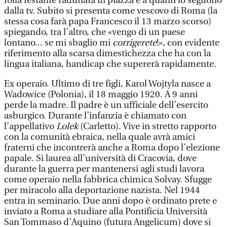
folla festante radunata in piazza e a quanti lo seguono
dalla tv. Subito si presenta come vescovo di Roma (la
stessa cosa farà papa Francesco il 13 marzo scorso)
spiegando, tra l’altro, che «vengo di un paese
lontano... se mi sbaglio mi
corrigerete
!», con evidente
riferimento alla scarsa dimestichezza che ha con la
lingua italiana, handicap che supererà rapidamente.
Ex operaio. Ultimo di tre figli, Karol Wojtyla nasce a
Wadowice (Polonia), il 18 maggio 1920. A 9 anni
perde la madre. Il padre è un ufficiale dell’esercito
asburgico. Durante l’infanzia è chiamato con
l’appellativo
Lolek
(Carletto). Vive in stretto rapporto
con la comunità ebraica, nella quale avrà amici
fraterni che incontrerà anche a Roma dopo l’elezione
papale. Si laurea all’università di Cracovia, dove
durante la guerra per mantenersi agli studi lavora
come operaio nella fabbrica chimica Solvay. Sfugge
per miracolo alla deportazione nazista. Nel 1944
entra in seminario. Due anni dopo è ordinato prete e
inviato a Roma a studiare alla Pontificia Università
San Tommaso d’Aquino (futura Angelicum) dove si