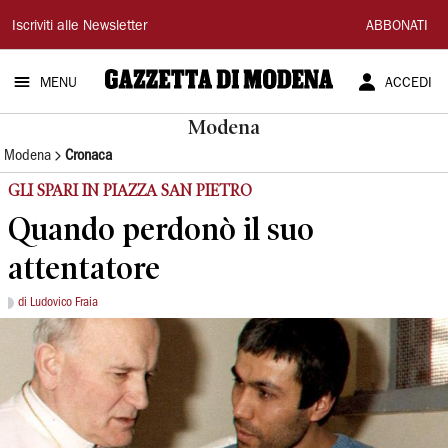
Gazzetta
Iscriviti alle Newsletter
ABBONATI
di
MENU
ACCEDI
Modena
Modena
Modena
Cronaca
GLI SPARI IN PIAZZA SAN PIETRO
Quando perdonò il suo
attentatore
di Ludovico Fraia