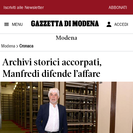
Gazzetta
Iscriviti alle Newsletter
ABBONATI
di
MENU
ACCEDI
Modena
Modena
Modena
Cronaca
Archivi storici accorpati,
Manfredi difende l’affare