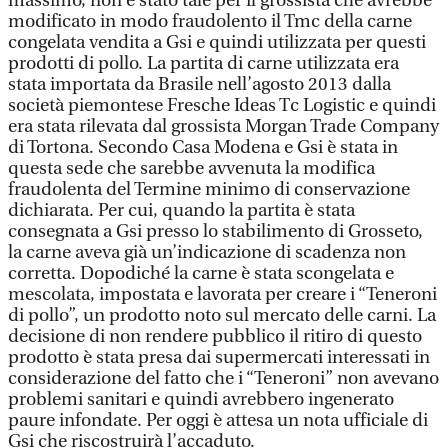
massimo, non è stato tale per il grossista che avrebbe
modificato in modo fraudolento il Tmc della carne
congelata vendita a Gsi e quindi utilizzata per questi
prodotti di pollo. La partita di carne utilizzata era
stata importata da Brasile nell’agosto 2013 dalla
società piemontese Fresche Ideas Tc Logistic e quindi
era stata rilevata dal grossista Morgan Trade Company
di Tortona. Secondo Casa Modena e Gsi è stata in
questa sede che sarebbe avvenuta la modifica
fraudolenta del Termine minimo di conservazione
dichiarata. Per cui, quando la partita è stata
consegnata a Gsi presso lo stabilimento di Grosseto,
la carne aveva già un’indicazione di scadenza non
corretta. Dopodiché la carne è stata scongelata e
mescolata, impostata e lavorata per creare i “Teneroni
di pollo”, un prodotto noto sul mercato delle carni. La
decisione di non rendere pubblico il ritiro di questo
prodotto è stata presa dai supermercati interessati in
considerazione del fatto che i “Teneroni” non avevano
problemi sanitari e quindi avrebbero ingenerato
paure infondate. Per oggi è attesa un nota ufficiale di
Gsi che riscostruirà l’accaduto.