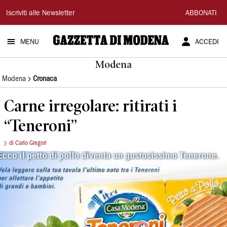
Gazzetta
Iscriviti alle Newsletter
ABBONATI
di
MENU
ACCEDI
Modena
Modena
Modena
Cronaca
Carne irregolare: ritirati i
“Teneroni”
di Carlo Gregori