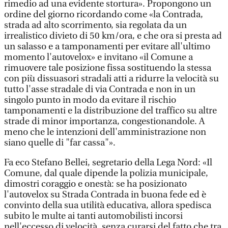
rimedio ad una evidente stortura». Propongono un
ordine del giorno ricordando come «la Contrada,
strada ad alto scorrimento, sia regolata da un
irrealistico divieto di 50 km/ora, e che ora si presta ad
un salasso e a tamponamenti per evitare all'ultimo
momento l'autovelox» e invitano «il Comune a
rimuovere tale posizione fissa sostituendo la stessa
con più dissuasori stradali atti a ridurre la velocità su
tutto l'asse stradale di via Contrada e non in un
singolo punto in modo da evitare il rischio
tamponamenti e la distribuzione del traffico su altre
strade di minor importanza, congestionandole. A
meno che le intenzioni dell'amministrazione non
siano quelle di "far cassa"».
Fa eco Stefano Bellei, segretario della Lega Nord: «Il
Comune, dal quale dipende la polizia municipale,
dimostri coraggio e onestà: se ha posizionato
l'autovelox su Strada Contrada in buona fede ed è
convinto della sua utilità educativa, allora spedisca
subito le multe ai tanti automobilisti incorsi
nell'eccesso di velocità, senza curarsi del fatto che tra