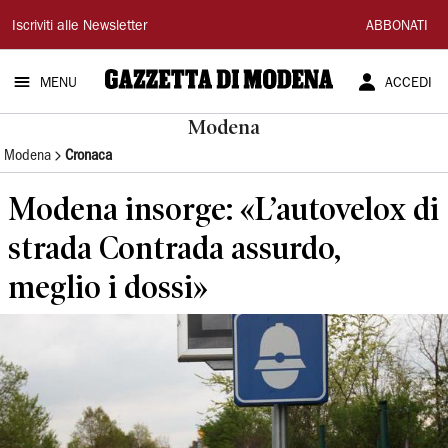
Gazzetta
Iscriviti alle Newsletter
ABBONATI
di
MENU
ACCEDI
Modena
Modena
Modena
Cronaca
Modena insorge: «L’autovelox di
strada Contrada assurdo,
meglio i dossi»