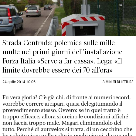
Strada Contrada: polemica sulle mille
multe nei primi giorni dell’installazione
Forza Italia «Serve a far cassa». Lega: «Il
limite dovrebbe essere dei 70 all’ora»
24 aprile 2014 10:06
3 MINUTI DI LETTURA
Fu vera gloria? C’è già chi, di fronte ai numeri record,
vorrebbe correre ai ripari, quasi delegittimando il
provvedimento stesso. Ovvero: se in quel tratto è
troppo efficace, allora si creino le condizioni affiché
non faccia troppo male. Magari eliminandolo del
tutto. Perché di autovelox si tratta, di un cecchino che
ha colpito circa mille volte in pochi giorni, da quando