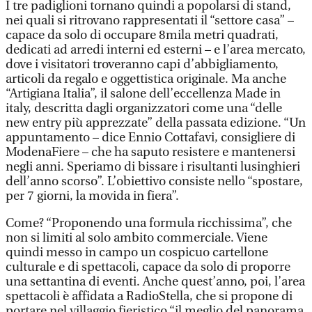
I tre padiglioni tornano quindi a popolarsi di stand,
nei quali si ritrovano rappresentati il “settore casa” –
capace da solo di occupare 8mila metri quadrati,
dedicati ad arredi interni ed esterni – e l’area mercato,
dove i visitatori troveranno capi d’abbigliamento,
articoli da regalo e oggettistica originale. Ma anche
“Artigiana Italia”, il salone dell’eccellenza Made in
italy, descritta dagli organizzatori come una “delle
new entry più apprezzate” della passata edizione. “Un
appuntamento – dice Ennio Cottafavi, consigliere di
ModenaFiere – che ha saputo resistere e mantenersi
negli anni. Speriamo di bissare i risultanti lusinghieri
dell’anno scorso”. L’obiettivo consiste nello “spostare,
per 7 giorni, la movida in fiera”.
Come? “Proponendo una formula ricchissima”, che
non si limiti al solo ambito commerciale. Viene
quindi messo in campo un cospicuo cartellone
culturale e di spettacoli, capace da solo di proporre
una settantina di eventi. Anche quest’anno, poi, l’area
spettacoli è affidata a RadioStella, che si propone di
portare nel villaggio fieristico “il meglio del panorama