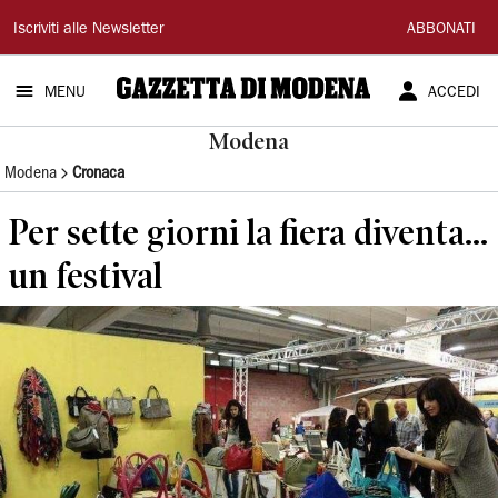
Gazzetta
Iscriviti alle Newsletter
ABBONATI
di
MENU
ACCEDI
Modena
Modena
Modena
Cronaca
Per sette giorni la fiera diventa...
un festival