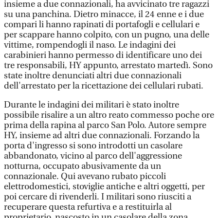
insieme a due connazionali, ha avvicinato tre ragazzi
su una panchina. Dietro minacce, il 24 enne e i due
compari li hanno rapinati di portafogli e cellulari e
per scappare hanno colpito, con un pugno, una delle
vittime, rompendogli il naso. Le indagini dei
carabinieri hanno permesso di identificare uno dei
tre responsabili, HY appunto, arrestato martedì. Sono
state inoltre denunciati altri due connazionali
dell'arrestato per la ricettazione dei cellulari rubati.
Durante le indagini dei militari è stato inoltre
possibile risalire a un altro reato commesso poche ore
prima della rapina al parco San Polo. Autore sempre
HY, insieme ad altri due connazionali. Forzando la
porta d'ingresso si sono introdotti un casolare
abbandonato, vicino al parco dell'aggressione
notturna, occupato abusivamente da un
connazionale. Qui avevano rubato piccoli
elettrodomestici, stoviglie antiche e altri oggetti, per
poi cercare di rivenderli. I militari sono riusciti a
recuperare questa refurtiva e a restituirla al
proprietario, nascosto in un casolare della zona.