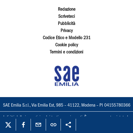
Redazione
Scriveteci
Pubblicità
Privacy
Codice Etico e Modello 231
Cookie policy
Termini e condizioni
SAE Emilia S.r.l., Via Emilia Est, 985 – 41122, Modena – PI 04155780366
I diritti delle immagini e dei testi sono riservati. È espressamente vietata la
loro riproduzione con qualsiasi mezzo e l'adattamento totale o parziale.