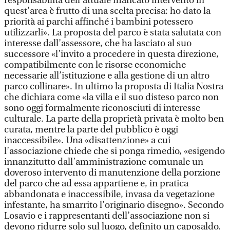
responsabilità dell’attuale mancato intervento in
quest’area è frutto di una scelta precisa: ho dato la
priorità ai parchi affinché i bambini potessero
utilizzarli». La proposta del parco è stata salutata con
interesse dall’assessore, che ha lasciato al suo
successore «l’invito a procedere in questa direzione,
compatibilmente con le risorse economiche
necessarie all’istituzione e alla gestione di un altro
parco collinare». In ultimo la proposta di Italia Nostra
che dichiara come «la villa e il suo disteso parco non
sono oggi formalmente riconosciuti di interesse
culturale. La parte della proprietà privata è molto ben
curata, mentre la parte del pubblico è oggi
inaccessibile». Una «disattenzione» a cui
l’associazione chiede che si ponga rimedio, «esigendo
innanzitutto dall’amministrazione comunale un
doveroso intervento di manutenzione della porzione
del parco che ad essa appartiene e, in pratica
abbandonata e inaccessibile, invasa da vegetazione
infestante, ha smarrito l’originario disegno». Secondo
Losavio e i rappresentanti dell’associazione non si
devono ridurre solo sul luogo, definito un caposaldo.