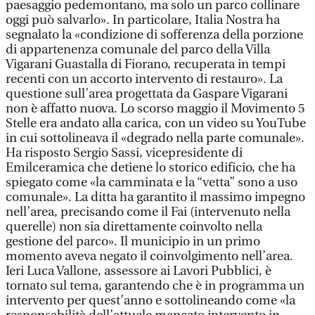
paesaggio pedemontano, ma solo un parco collinare
oggi può salvarlo». In particolare, Italia Nostra ha
segnalato la «condizione di sofferenza della porzione
di appartenenza comunale del parco della Villa
Vigarani Guastalla di Fiorano, recuperata in tempi
recenti con un accorto intervento di restauro». La
questione sull’area progettata da Gaspare Vigarani
non è affatto nuova. Lo scorso maggio il Movimento 5
Stelle era andato alla carica, con un video su YouTube
in cui sottolineava il «degrado nella parte comunale».
Ha risposto Sergio Sassi, vicepresidente di
Emilceramica che detiene lo storico edificio, che ha
spiegato come «la camminata e la “vetta” sono a uso
comunale». La ditta ha garantito il massimo impegno
nell’area, precisando come il Fai (intervenuto nella
querelle) non sia direttamente coinvolto nella
gestione del parco». Il municipio in un primo
momento aveva negato il coinvolgimento nell’area.
Ieri Luca Vallone, assessore ai Lavori Pubblici, è
tornato sul tema, garantendo che è in programma un
intervento per quest’anno e sottolineando come «la