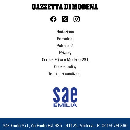
Redazione
Scriveteci
Pubblicità
Privacy
Codice Etico e Modello 231
Cookie policy
Termini e condizioni
SAE Emilia S.r.l., Via Emilia Est, 985 – 41122, Modena – PI 04155780366