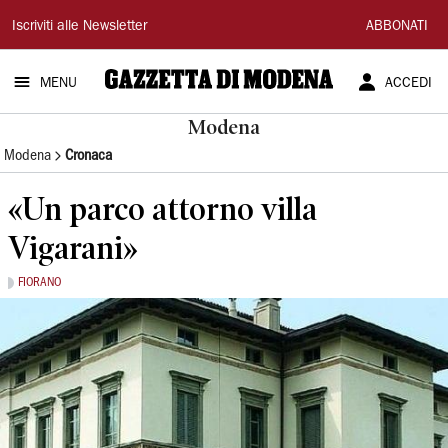
Gazzetta
Iscriviti alle Newsletter
ABBONATI
di
MENU
ACCEDI
Modena
Modena
Modena
Cronaca
«Un parco attorno villa
Vigarani»
FIORANO