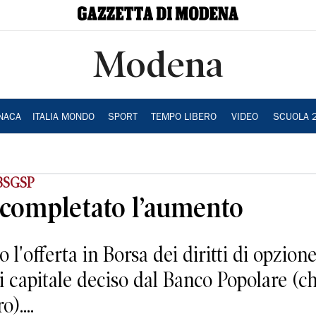
Modena
NACA
ITALIA MONDO
SPORT
TEMPO LIBERO
VIDEO
SCUOLA 
BSGSP
 completato l’aumento
o l'offerta in Borsa dei diritti di opzion
 capitale deciso dal Banco Popolare (che
)....