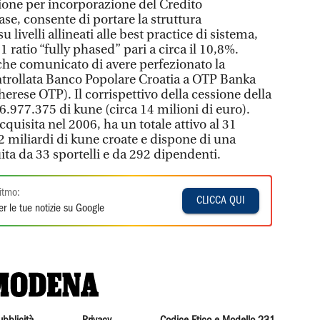
ione per incorporazione del Credito
se, consente di portare la struttura
livelli allineati alle best practice di sistema,
 1 ratio “fully phased” pari a circa il 10,8%.
nche comunicato di avere perfezionato la
ntrollata Banco Popolare Croatia a OTP Banka
rese OTP). Il corrispettivo della cessione della
6.977.375 di kune (circa 14 milioni di euro).
quisita nel 2006, ha un totale attivo al 31
2 miliardi di kune croate e dispone di una
uita da 33 sportelli e da 292 dipendenti.
itmo:
CLICCA QUI
r le tue notizie su Google