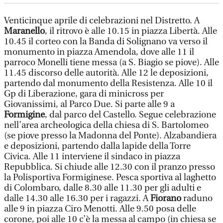
Venticinque aprile di celebrazioni nel Distretto. A
Maranello
, il ritrovo è alle 10.15 in piazza Libertà. Alle
10.45 il corteo con la Banda di Solignano va verso il
monumento in piazza Amendola, dove alle 11 il
parroco Monelli tiene messa (a S. Biagio se piove). Alle
11.45 discorso delle autorità. Alle 12 le deposizioni,
partendo dal monumento della Resistenza. Alle 10 il
Gp di Liberazione, gara di minicross per
Giovanissimi, al Parco Due. Si parte alle 9 a
Formigine
, dal parco del Castello. Segue celebrazione
nell’area archeologica della chiesa di S. Bartolomeo
(se piove presso la Madonna del Ponte). Alzabandiera
e deposizioni, partendo dalla lapide della Torre
Civica. Alle 11 interviene il sindaco in piazza
Repubblica. Si chiude alle 12.30 con il pranzo presso
la Polisportiva Formiginese. Pesca sportiva al laghetto
di Colombaro, dalle 8.30 alle 11.30 per gli adulti e
dalle 14.30 alle 16.30 per i ragazzi. A
Fiorano
raduno
alle 9 in piazza Ciro Menotti. Alle 9.50 posa delle
corone, poi alle 10 c’è la messa al campo (in chiesa se