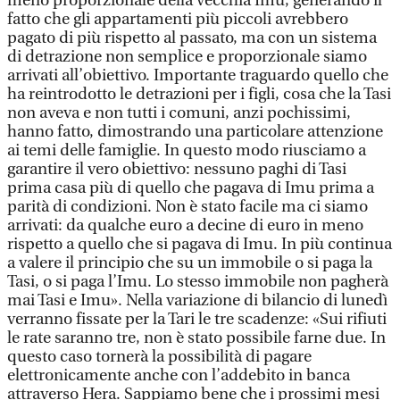
meno proporzionale della vecchia Imu, generando il
fatto che gli appartamenti più piccoli avrebbero
pagato di più rispetto al passato, ma con un sistema
di detrazione non semplice e proporzionale siamo
arrivati all’obiettivo. Importante traguardo quello che
ha reintrodotto le detrazioni per i figli, cosa che la Tasi
non aveva e non tutti i comuni, anzi pochissimi,
hanno fatto, dimostrando una particolare attenzione
ai temi delle famiglie. In questo modo riusciamo a
garantire il vero obiettivo: nessuno paghi di Tasi
prima casa più di quello che pagava di Imu prima a
parità di condizioni. Non è stato facile ma ci siamo
arrivati: da qualche euro a decine di euro in meno
rispetto a quello che si pagava di Imu. In più continua
a valere il principio che su un immobile o si paga la
Tasi, o si paga l’Imu. Lo stesso immobile non pagherà
mai Tasi e Imu». Nella variazione di bilancio di lunedì
verranno fissate per la Tari le tre scadenze: «Sui rifiuti
le rate saranno tre, non è stato possibile farne due. In
questo caso tornerà la possibilità di pagare
elettronicamente anche con l’addebito in banca
attraverso Hera. Sappiamo bene che i prossimi mesi