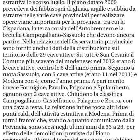
estrattiva lo scorso luglio. Il piano datato 2009
prevedeva dei fabbisogni di ghiaia, argille e sabbia da
estrarre nelle varie cave provinciali per realizzare
opere viarie importanti per la provincia, tra cui la
Cispadana, la terza corsia dell'Autobrennero e la
bretella Campogalliano-Sassuolo che devono ancora
partire. Nella relazione dell'Osservatorio provinciale
sono forniti anche i dati della distribuzione sul
territorio delle 29 cave attive. Su tutti è San Cesario il
Comune più scavato del modenese: nel 2012 erano 8
le cave attive, contro le 6 dell'anno prima. Seguono a
ruota Sassuolo, con 5 cave attive (erano 11 nel 2011) e
Modena con 4, come l'anno prima. A pari merito
invece Formigine, Pavullo, Prignano e Spilamberto,
ognuno con 2 cave attive. Chiudono la classifica
Campogalliano, Castelfranco, Palagano e Zocca, con
una cava a testa. La relazione infine tocca altri due
punti caldi dell'attività estrattiva a Modena. Prima di
tutto i frantoi che, stando a quanto comunicato dalla
Provincia, sono scesi negli ultimi anni da 33 a 28, per
effetto delle demolizioni previste dal Piano