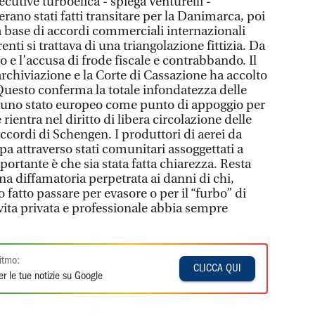
ecutive turboelica - spiega Venturelli -
ano stati fatti transitare per la Danimarca, poi
ulla base di accordi commerciali internazionali
enti si trattava di una triangolazione fittizia. Da
ro e l’accusa di frode fiscale e contrabbando. Il
archiviazione e la Corte di Cassazione ha accolto
. Questo conferma la totale infondatezza delle
di uno stato europeo come punto di appoggio per
ientra nel diritto di libera circolazione delle
ccordi di Schengen. I produttori di aerei da
 attraverso stati comunitari assoggettati a
portante è che sia stata fatta chiarezza. Resta
a diffamatoria perpetrata ai danni di chi,
to fatto passare per evasore o per il “furbo” di
vita privata e professionale abbia sempre
itmo:
CLICCA QUI
r le tue notizie su Google