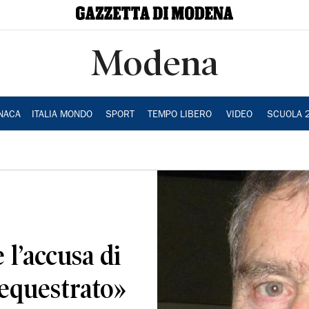
Modena
NACA
ITALIA MONDO
SPORT
TEMPO LIBERO
VIDEO
SCUOLA 
 l’accusa di
sequestrato»