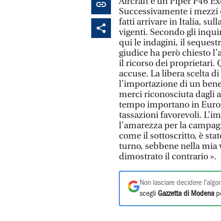
Aircraft e un Piper P46 Ex
Successivamente i mezzi er
fatti arrivare in Italia, s
vigenti. Secondo gli inquir
qui le indagini, il sequest
giudice ha però chiesto l’
il ricorso dei proprietari
accuse. La libera scelta 
l’importazione di un bene r
merci riconosciuta dagli a
tempo importano in Europa
tassazioni favorevoli. L’im
l’amarezza per la campagn
come il sottoscritto, è sta
turno, sebbene nella mia 
dimostrato il contrario ».
Non lasciare decidere l'algor
scegli
Gazzetta di Modena
pe