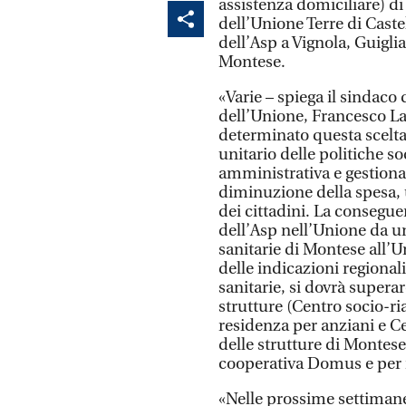
assistenza domiciliare) di
dell’Unione Terre di Cast
dell’Asp a Vignola, Guigl
Montese.
«Varie – spiega il sindaco 
dell’Unione, Francesco L
determinato questa scelta.
unitario delle politiche s
amministrativa e gestiona
diminuzione della spesa, 
dei cittadini. La consegue
dell’Asp nell’Unione da un
sanitarie di Montese all’U
delle indicazioni regional
sanitarie, si dovrà supera
strutture (Centro socio-ria
residenza per anziani e Ce
delle strutture di Montese
cooperativa Domus e per 
«Nelle prossime settimane