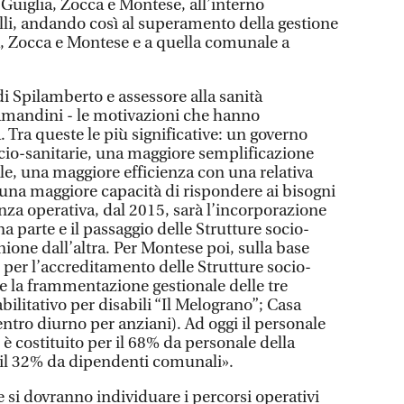
 Guiglia, Zocca e Montese, all’interno
elli, andando così al superamento della gestione
ia, Zocca e Montese e a quella comunale a
di Spilamberto e assessore alla sanità
amandini - le motivazioni che hanno
 Tra queste le più significative: un governo
ocio-sanitarie, una maggiore semplificazione
le, una maggiore efficienza con una relativa
una maggiore capacità di rispondere ai bisogni
nza operativa, dal 2015, sarà l’incorporazione
a parte e il passaggio delle Strutture socio-
nione dall’altra. Per Montese poi, sulla base
i per l’accreditamento delle Strutture socio-
re la frammentazione gestionale delle tre
bilitativo per disabili “Il Melograno”; Casa
ntro diurno per anziani). Ad oggi il personale
 è costituito per il 68% da personale della
il 32% da dipendenti comunali».
 si dovranno individuare i percorsi operativi