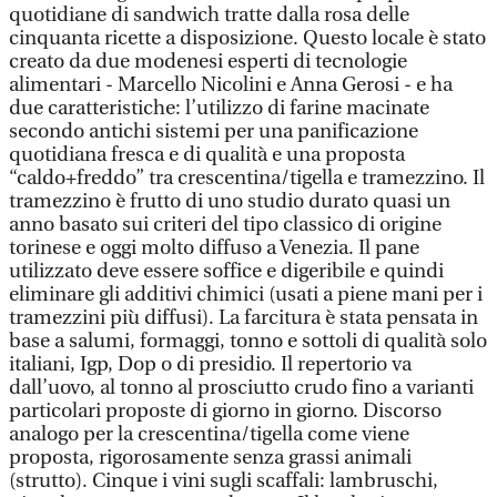
quotidiane di sandwich tratte dalla rosa delle
cinquanta ricette a disposizione. Questo locale è stato
creato da due modenesi esperti di tecnologie
alimentari - Marcello Nicolini e Anna Gerosi - e ha
due caratteristiche: l’utilizzo di farine macinate
secondo antichi sistemi per una panificazione
quotidiana fresca e di qualità e una proposta
“caldo+freddo” tra crescentina/tigella e tramezzino. Il
tramezzino è frutto di uno studio durato quasi un
anno basato sui criteri del tipo classico di origine
torinese e oggi molto diffuso a Venezia. Il pane
utilizzato deve essere soffice e digeribile e quindi
eliminare gli additivi chimici (usati a piene mani per i
tramezzini più diffusi). La farcitura è stata pensata in
base a salumi, formaggi, tonno e sottoli di qualità solo
italiani, Igp, Dop o di presidio. Il repertorio va
dall’uovo, al tonno al prosciutto crudo fino a varianti
particolari proposte di giorno in giorno. Discorso
analogo per la crescentina/tigella come viene
proposta, rigorosamente senza grassi animali
(strutto). Cinque i vini sugli scaffali: lambruschi,