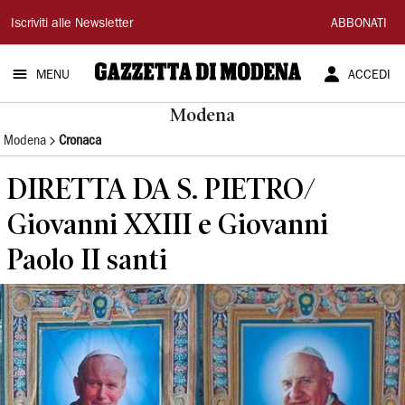
Gazzetta
Iscriviti alle Newsletter
ABBONATI
di
MENU
ACCEDI
Modena
Modena
Modena
Cronaca
DIRETTA DA S. PIETRO/
Giovanni XXIII e Giovanni
Paolo II santi