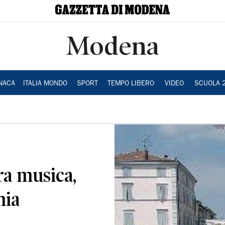
Modena
NACA
ITALIA MONDO
SPORT
TEMPO LIBERO
VIDEO
SCUOLA 
ra musica,
mia