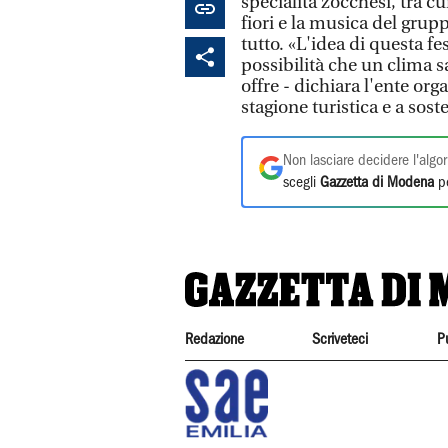
specialità zocchesi, tra cu
fiori e la musica del grupp
tutto. «L'idea di questa fe
possibilità che un clima 
offre - dichiara l'ente or
stagione turistica e a sost
Non lasciare decidere l'algor
scegli
Gazzetta di Modena
pe
Redazione
Scriveteci
P