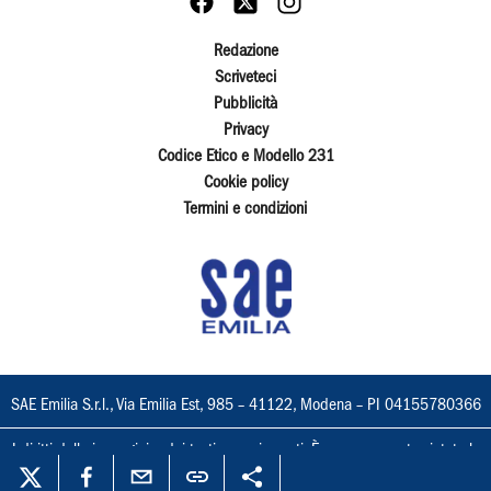
Redazione
Scriveteci
Pubblicità
Privacy
Codice Etico e Modello 231
Cookie policy
Termini e condizioni
SAE Emilia S.r.l., Via Emilia Est, 985 – 41122, Modena – PI 04155780366
I diritti delle immagini e dei testi sono riservati. È espressamente vietata la
loro riproduzione con qualsiasi mezzo e l'adattamento totale o parziale.