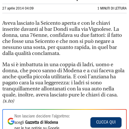
27 aprile 2014 04:09
1 MINUTI DI LETTURA
Aveva lasciato la Seicento aperta e con le chiavi
inserite davanti al bar Dondi sulla via Vignolese. La
donna, una 76enne, confidava su due fattori: il fatto
che fosse una Seicento e che non si può negare a
nessuno una sosta, per quanto rapida, in quel bar
dalla qualità conclamata.
Ma si è imbattuta in una coppia di ladri, uomo e
donna, che poco sanno di Modena e a cui faceva gola
anche quella piccola utilitaria. E così l’anziana ha
pagato cara la sua leggerezza: i ladri si sono
tranquillamente allontanati con la sua auto nella
quale, inoltre, aveva lasciato pure le chiavi di casa.
(s.to)
Non lasciare decidere l'algoritmo:
CLICCA QUI
scegli
Gazzetta di Modena
per le tue notizie su Google