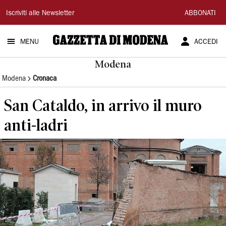
Gazzetta
Iscriviti alle Newsletter
ABBONATI
di
MENU
ACCEDI
Modena
Modena
Modena
Cronaca
San Cataldo, in arrivo il muro
anti-ladri