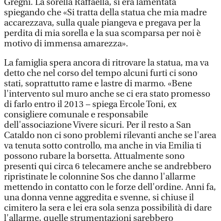
Gregni. La sorella Raffaella, si era lamentata
spiegando che «Si tratta della statua che mia madre
accarezzava, sulla quale piangeva e pregava per la
perdita di mia sorella e la sua scomparsa per noi è
motivo di immensa amarezza».
La famiglia spera ancora di ritrovare la statua, ma va
detto che nel corso del tempo alcuni furti ci sono
stati, soprattutto rame e lastre di marmo. «Bene
l'intervento sul muro anche se ci era stato promesso
di farlo entro il 2013 – spiega Ercole Toni, ex
consigliere comunale e responsabile
dell'associazione Vivere sicuri. Per il resto a San
Cataldo non ci sono problemi rilevanti anche se l'area
va tenuta sotto controllo, ma anche in via Emilia ti
possono rubare la borsetta. Attualmente sono
presenti qui circa 6 telecamere anche se andrebbero
ripristinate le colonnine Sos che danno l'allarme
mettendo in contatto con le forze dell'ordine. Anni fa,
una donna venne aggredita e svenne, si chiuse il
cimitero la sera e lei era sola senza possibilità di dare
l'allarme, quelle strumentazioni sarebbero