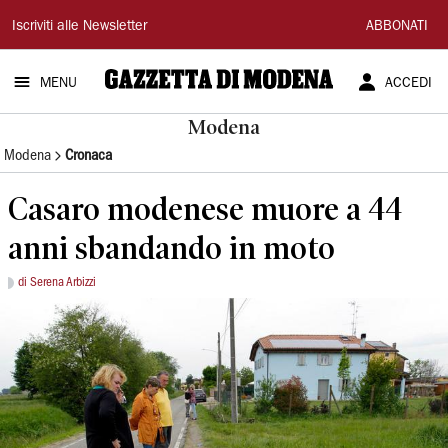
Gazzetta
Iscriviti alle Newsletter
ABBONATI
di
MENU
ACCEDI
Modena
Modena
Modena
Cronaca
Casaro modenese muore a 44
anni sbandando in moto
di Serena Arbizzi