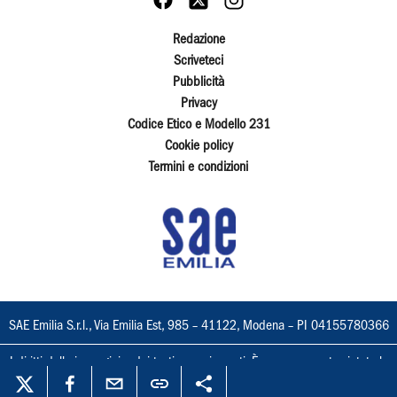
Redazione
Scriveteci
Pubblicità
Privacy
Codice Etico e Modello 231
Cookie policy
Termini e condizioni
SAE Emilia S.r.l., Via Emilia Est, 985 – 41122, Modena – PI 04155780366
I diritti delle immagini e dei testi sono riservati. È espressamente vietata la
loro riproduzione con qualsiasi mezzo e l'adattamento totale o parziale.