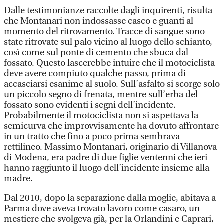
Dalle testimonianze raccolte dagli inquirenti, risulta
che Montanari non indossasse casco e guanti al
momento del ritrovamento. Tracce di sangue sono
state ritrovate sul palo vicino al luogo dello schianto,
così come sul ponte di cemento che sbuca dal
fossato. Questo lascerebbe intuire che il motociclista
deve avere compiuto qualche passo, prima di
accasciarsi esanime al suolo. Sull’asfalto si scorge solo
un piccolo segno di frenata, mentre sull’erba del
fossato sono evidenti i segni dell’incidente.
Probabilmente il motociclista non si aspettava la
semicurva che improvvisamente ha dovuto affrontare
in un tratto che fino a poco prima sembrava
rettilineo. Massimo Montanari, originario di Villanova
di Modena, era padre di due figlie ventenni che ieri
hanno raggiunto il luogo dell’incidente insieme alla
madre.
Dal 2010, dopo la separazione dalla moglie, abitava a
Parma dove aveva trovato lavoro come casaro, un
mestiere che svolgeva già, per la Orlandini e Caprari,