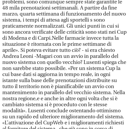
problemi, sono comunque sempre state garantite le
48 mila prenotazioni settimanali. A partire da fine
marzo, quarta settimana di funzionamento del nuovo
sistema, i tempi di attesa agli sportelli s sono
praticamente normalizzati. Gli unici punti in cui si
sono ancora verificate delle criticità sono stati nei Cup
di Modena e di Carpi.Nelle farmacie invece tutta la
situazione è ritornata con le prime settimane di
aprile». Si poteva evitare tutto ciò? - si era chiesto
Andrea Leoni -Magari con un avvio in parallelo del
nuovo sistema con quello vecchio? Lusenti spiega che
non sarebbe stato possibile. «Per un sistema Cup la
cui base dati si aggiorna in tempo reale, in ogni
istante sulla base delle prenotazioni distribuite su
tutto il territorio non è pianificabile un avvio con
mantenimento in parallelo del vecchio sistema. Nella
nostra regione,e e anche in altre ogni volta che si è
cambiato sistema si è proceduto con le stesse
modalità». Lusenti conclude ostentando ottimismo
su un rapido ed ulteriore miglioramento del sistema.
«L’attivazione del CupWeb e i miglioramenti richiesti
al fornitore del sistema , che già sono in corso di