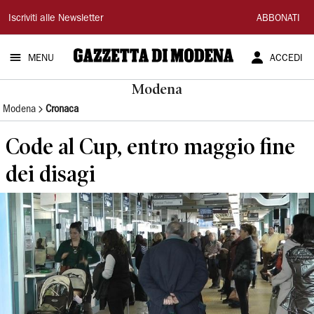
Gazzetta
Iscriviti alle Newsletter
ABBONATI
di
MENU
ACCEDI
Modena
Modena
Modena
Cronaca
Code al Cup, entro maggio fine
dei disagi