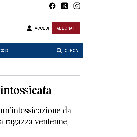
ACCEDI
ABBONATI
2030
CERCA
 intossicata
 un'intossicazione da
na ragazza ventenne,