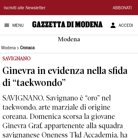
Gazzetta
Iscriviti alle Newsletter
ABBONATI
di
MENU
ACCEDI
Modena
Modena
Modena
Cronaca
SAVIGNANO
Ginevra in evidenza nella sfida
di “taekwondo”
SAVIGNANO. Savignano è “oro” nel
taekwondo, arte marziale di origine
coreana. Domenica scorsa la giovane
Ginevra Graf, appartenente alla squadra
savignanese Oneness Tkd Accademia, ha