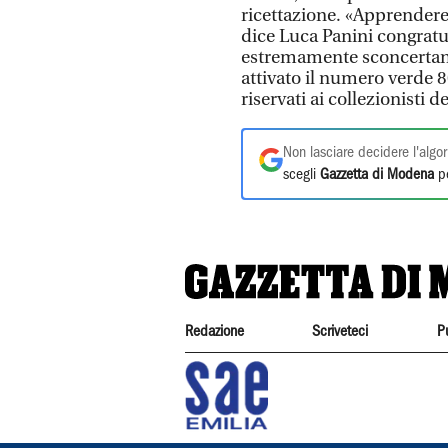
ricettazione. «Apprendere
dice Luca Panini congratul
estremamente sconcertant
attivato il numero verde 8
riservati ai collezionisti 
Non lasciare decidere l'algor
scegli
Gazzetta di Modena
pe
Redazione
Scriveteci
P