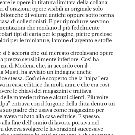
are le opere in tiratura limitata della collana
i d’orazioni; opere visibili in originale solo
biblioteche di volumi antichi oppure sotto forma
casa di collezionisti. E per riprodurre servono
umentazioni che rendano il più fedelmente
colari tipi di carta per le pagine, pietre preziose
olori per le miniature, lamine d’argento e stoffe
 si è accorta che sul mercato circolavano opere
 a prezzo sensibilmente inferiore. Così ha
anza di Modena che, in accordo con il
a Musti, ha avviato un’indagine anche
ice stessa. Così si è scoperto che la “talpa” era
 in casa editrice da molti anni e che era così
avere le chiavi dei magazzini e trattava
delle materie prime e alcuni clienti. Più volte
talpa” entrava con il furgone della ditta dentro un
o a suo padre che usava come magazzino per
 aveva rubato alla casa editrice. E spesso,
lla fine dell’orario di lavoro, portava nel
 chi doveva svolgere le lavorazioni successive