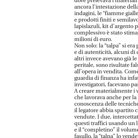
dove prelevava i material
ancora l’intestazione dell
indagini, le “fiamme gial
e prodotti finiti e semilavo
lapislazuli, kit d’argento p
complessivo è stato stimato
milioni di euro.
Non solo: la “talpa” si er
e di autenticità, alcuni d
altri invece avevano già le
peritale, sono risultate fa
all’opera in vendita. Come
guardia di finanza ha infa
investigatori, facevano par
A creare materialmente i 
che lavorava anche per la
conoscenza delle tecniche 
il legatore abbia spartito c
vendute. I due, intercettat
questi traffici usando un li
e il “completino” il volum
fasullo, la “talpa” lo ven