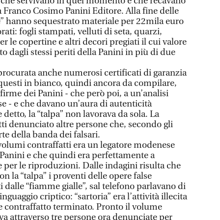
i che servivano in quel momento e che recavano
a Franco Cosimo Panini Editore. Alla fine delle
le” hanno sequestrato materiale per 22mila euro
rati: fogli stampati, velluti di seta, quarzi,
er le copertine e altri decori pregiati il cui valore
 dagli stessi periti della Panini in più di due
a procurata anche numerosi certificati di garanzia
i questi in bianco, quindi ancora da compilare,
 firme dei Panini - che però poi, a un’analisi
lse - e che davano un’aura di autenticità
 detto, la “talpa” non lavorava da sola. La
tti denunciato altre persone che, secondo gli
te della banda dei falsari.
volumi contraffatti era un legatore modenese
 Panini e che quindi era perfettamente a
per le riproduzioni. Dalle indagini risulta che
on la “talpa” i proventi delle opere false
i dalle “fiamme gialle”, sal telefono parlavano di
nguaggio criptico: “sartoria” era l’attività illecita
e contraffatto terminato. Pronto il volume
deva attraverso tre persone ora denunciate per