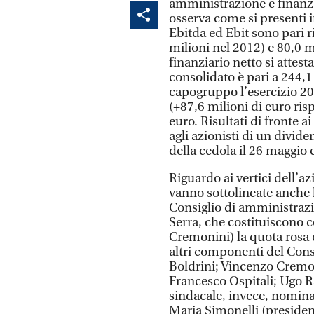
amministrazione e finanza)
osserva come si presenti 
Ebitda ed Ebit sono pari r
milioni nel 2012) e 80,0 m
finanziario netto si attes
consolidato è pari a 244,1
capogruppo l’esercizio 201
(+87,6 milioni di euro risp
euro. Risultati di fronte 
agli azionisti di un divid
della cedola il 26 maggio 
Riguardo ai vertici dell’a
vanno sottolineate anche l
Consiglio di amministrazi
Serra, che costituiscono 
Cremonini) la quota rosa d
altri componenti del Consi
Boldrini; Vincenzo Cremon
Francesco Ospitali; Ugo Ra
sindacale, invece, nomina
Maria Simonelli (presiden