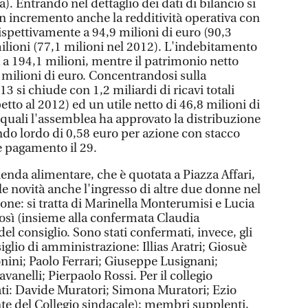
. Entrando nel dettaglio dei dati di bilancio si
in incremento anche la redditività operativa con
ispettivamente a 94,9 milioni di euro (90,3
ilioni (77,1 milioni nel 2012). L'indebitamento
ta a 194,1 milioni, mentre il patrimonio netto
 milioni di euro. Concentrandosi sulla
3 si chiude con 1,2 miliardi di ricavi totali
etto al 2012) ed un utile netto di 46,8 milioni di
ai quali l'assemblea ha approvato la distribuzione
endo lordo di 0,58 euro per azione con stacco
e pagamento il 29.
zienda alimentare, che è quotata a Piazza Affari,
e novità anche l'ingresso di altre due donne nel
one: si tratta di Marinella Monterumisi e Lucia
così (insieme alla confermata Claudia
el consiglio. Sono stati confermati, invece, gli
glio di amministrazione: Illias Aratri; Giosuè
ini; Paolo Ferrari; Giuseppe Lusignani;
vanelli; Pierpaolo Rossi. Per il collegio
ti: Davide Muratori; Simona Muratori; Ezio
te del Collegio sindacale); membri supplenti,