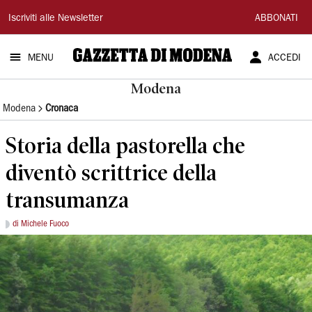
Gazzetta
Iscriviti alle Newsletter
ABBONATI
di
MENU
ACCEDI
Modena
Modena
Modena
Cronaca
Storia della pastorella che
diventò scrittrice della
transumanza
di Michele Fuoco