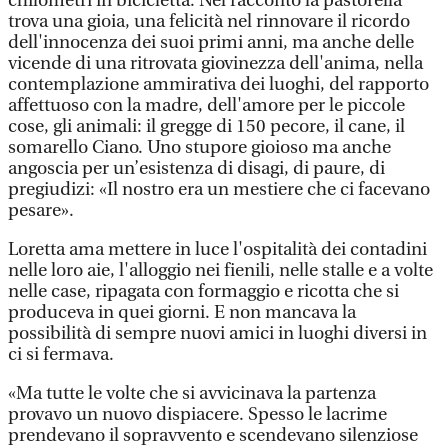
chilometri in bicicletta. Nel racconto la pastorella
trova una gioia, una felicità nel rinnovare il ricordo
dell'innocenza dei suoi primi anni, ma anche delle
vicende di una ritrovata giovinezza dell'anima, nella
contemplazione ammirativa dei luoghi, del rapporto
affettuoso con la madre, dell'amore per le piccole
cose, gli animali: il gregge di 150 pecore, il cane, il
somarello Ciano. Uno stupore gioioso ma anche
angoscia per un’esistenza di disagi, di paure, di
pregiudizi: «Il nostro era un mestiere che ci facevano
pesare».
Loretta ama mettere in luce l'ospitalità dei contadini
nelle loro aie, l'alloggio nei fienili, nelle stalle e a volte
nelle case, ripagata con formaggio e ricotta che si
produceva in quei giorni. E non mancava la
possibilità di sempre nuovi amici in luoghi diversi in
ci si fermava.
«Ma tutte le volte che si avvicinava la partenza
provavo un nuovo dispiacere. Spesso le lacrime
prendevano il sopravvento e scendevano silenziose