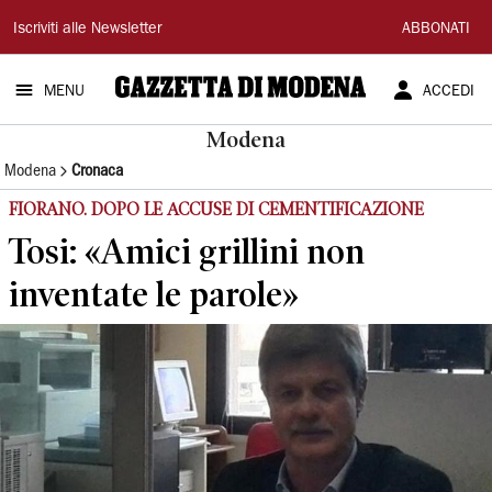
Gazzetta
Iscriviti alle Newsletter
ABBONATI
di
MENU
ACCEDI
Modena
Modena
Modena
Cronaca
FIORANO. DOPO LE ACCUSE DI CEMENTIFICAZIONE
Tosi: «Amici grillini non
inventate le parole»