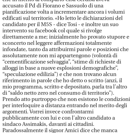
accusato il Pd di Fiorano e Sassuolo di una
pianificazione volta a incrementare ancora i volumi
edificati sul territorio. «Ho letto le dichiarazioni del
candidato per il M5S - dice Tosi - e inoltre un suo
intervento su facebook col quale si rivolge
direttamente a me; inizialmente ho provato stupore e
sconcerto nel leggere affermazioni totalmente
infondate, tanto da attribuirmi parole e posizioni che
assolutamente non mi appartengono (volontà di
“cementificazione selvaggia”, “stime di richieste di
alloggi in base a nuove esplosioni demografiche”,
“speculazione edilizia”) e che non trovano alcun
riferimento in parole che ho detto o scritto (anzi, il
mio programma, scritto e depositato, parla tra l’altro
di “saldo netto zero nel consumo di territorio”).
Prendo atto purtroppo che non esistono le condizioni
per interloquire a distanza entrando nel merito degli
argomenti. Vorrei invece confrontarmi
pubblicamente con lui e con l’altro candidato a
sindaco Assimakis, davanti ai cittadini.
Paradossalmente il signor Amici dice che manca