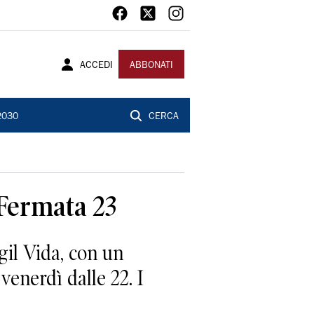
ACCEDI
ABBONATI
2030
CERCA
 Fermata 23
il Vida, con un
enerdì dalle 22. I