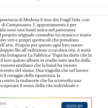
vincia di Modena il tour dei Fragil Vida, con
3 di Camposanto. L'appuntamento è per
l Vida sono una band unica nel panorama
al proprio originale connubio tra musica e teatro
 dei veri e propri spettacoli che prendono
l'arte. Proprio per questo ogni loro nuovo
doppio filo all'esibizione a cui darà vita. A metà
etta bolognese La Fabbrica “Papà ha detto che la
 il loro quinto album in studio nato anche dalla
terremoto emiliano che la band ha vissuto
icentro del sisma. Una tragedia che nel lavoro
ò il coraggio della ripartenza, la
a contro la malasorte che ha sconvolto una
ecuperare il senso della vita individuale e
itmo:
CLICCA QUI