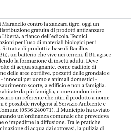
aranello contro la zanzara tigre, oggi un
istribuzione gratuita di prodotti antizanzare
a Libertà, a fianco dell’edicola. Tecnici
ioni per l’uso di materiali biologici per i
 Si tratta di prodotti a base di Bacillus
ti), un batterio che vive nei terreni. Il Bti agisce
dendo la formazione di insetti adulti. Deve
olte di acqua stagnante, come caditoie di
e delle aree cortilive, pozzetti delle grondaie e
i - innocui per uomo e animali domestici -
esaurimento scorte, a edificio e non a famiglia.
 abitate da più famiglia, come condomini e
ssario un referente che ritiri il prodotto a nome
ni è possibile rivolgersi al Servizio Ambiente e
Comune (0536 240071). Il Municipio ha avviato
anando un’ordinanza comunale che prevedeva
ne o impedirne la diffusione. Tra le pratiche
inazione di acqua dai sottovasi, la pulizia di