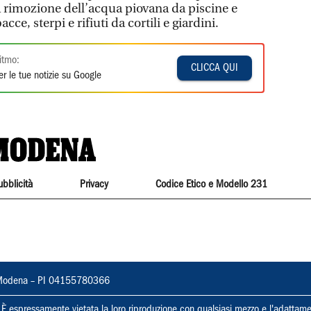
la rimozione dell’acqua piovana da piscine e
cce, sterpi e rifiuti da cortili e giardini.
itmo:
CLICCA QUI
r le tue notizie su Google
ubblicità
Privacy
Codice Etico e Modello 231
22, Modena – PI 04155780366
ti. È espressamente vietata la loro riproduzione con qualsiasi mezzo e l'adattame