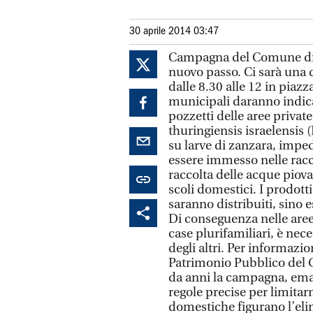
30 aprile 2014 03:47
Campagna del Comune di M
nuovo passo. Ci sarà una d
dalle 8.30 alle 12 in piazz
municipali daranno indicaz
pozzetti delle aree private.
thuringiensis israelensis (B
su larve di zanzara, impe
essere immesso nelle racc
raccolta delle acque piovan
scoli domestici. I prodott
saranno distribuiti, sino 
Di conseguenza nelle aree
case plurifamiliari, è nece
degli altri. Per informazio
Patrimonio Pubblico del 
da anni la campagna, em
regole precise per limitar
domestiche figurano l’elim