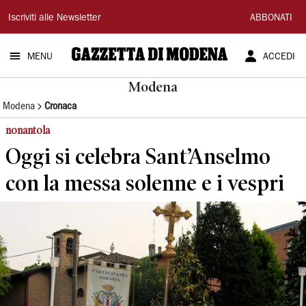
Gazzetta
Iscriviti alle Newsletter
ABBONATI
di
MENU
ACCEDI
Modena
Modena
Modena
Cronaca
nonantola
Oggi si celebra Sant’Anselmo
con la messa solenne e i vespri