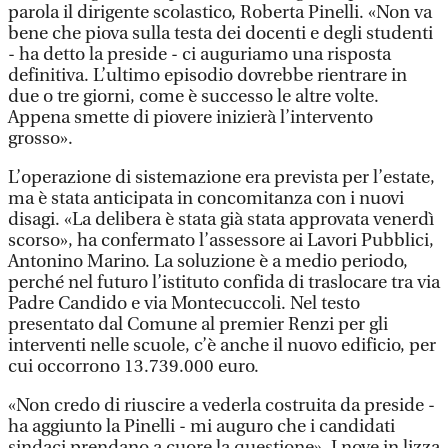
parola il dirigente scolastico, Roberta Pinelli. «Non va
bene che piova sulla testa dei docenti e degli studenti
- ha detto la preside - ci auguriamo una risposta
definitiva. L’ultimo episodio dovrebbe rientrare in
due o tre giorni, come è successo le altre volte.
Appena smette di piovere inizierà l’intervento
grosso».
L’operazione di sistemazione era prevista per l’estate,
ma è stata anticipata in concomitanza con i nuovi
disagi. «La delibera è stata già stata approvata venerdì
scorso», ha confermato l’assessore ai Lavori Pubblici,
Antonino Marino. La soluzione è a medio periodo,
perché nel futuro l’istituto confida di traslocare tra via
Padre Candido e via Montecuccoli. Nel testo
presentato dal Comune al premier Renzi per gli
interventi nelle scuole, c’è anche il nuovo edificio, per
cui occorrono 13.739.000 euro.
«Non credo di riuscire a vederla costruita da preside -
ha aggiunto la Pinelli - mi auguro che i candidati
sindaci prendano a cuore la questione». I nove in lizza