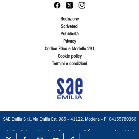
Redazione
Scriveteci
Pubblicità
Privacy
Codice Etico e Modello 231
Cookie policy
Termini e condizioni
SAE Emilia S.r.l., Via Emilia Est, 985 – 41122, Modena – PI 04155780366
I diritti delle immagini e dei testi sono riservati. È espressamente vietata la