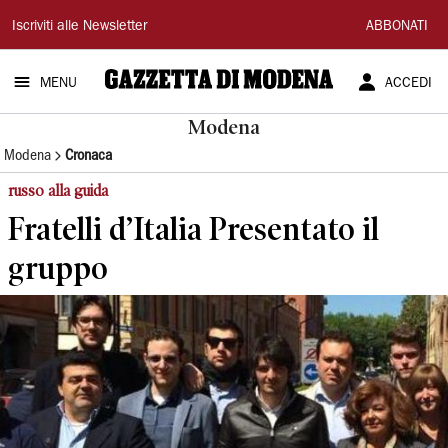
Gazzetta
Iscriviti alle Newsletter
ABBONATI
di
MENU
ACCEDI
Modena
Modena
Modena
Cronaca
russo alla guida
Fratelli d’Italia Presentato il
gruppo