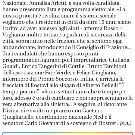
Nazionale, Annalisa Arletti, a sua volta candidata,
hanno presentato lista e programma elettorale. «La
nostra priorità è rivoluzionare il sistema sociale:
vogliamo che i residenti in città da oltre 15 anni siano
i primi ad aver accesso agli aiuti - afferma Russo -
Vogliamo inoltre tornare a parlare di sicurezza della
città, soprattutto nelle frazioni che si sentono oggi
abbandonate, introducendo il Consiglio di Frazione».
Tra i candidati che hanno esposto punti
programmatici figurano poi l'imprenditrice Giuliana
Gualdi, Enrico Tangerini di Cortile, Bruno Tarchioni
dell'associazione Fare Verde, e Felice Giugliano,
infermiere del Pronto Soccorso. Infine è arrivata la
frecciata di Rostovi allo slogan di Alberto Bellelli “È
tempo per noi”: «Sono settant'anni che è tempo per
loro, adesso è ora di cambiare e noi rappresentiamo la
vera alternativa alla sinistra». A seguire, al ristorante
Divina, si è svolto un pranzo con Gaetano
Quagliariello, coordinatore nazionale Ncd e il
senatore Carlo Giovanardi a sostegno di Rostovi.
(s.a.)