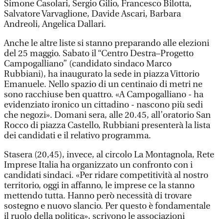
Simone Casolari, Sergio Gilio, Francesco Bilotta,
Salvatore Varvaglione, Davide Ascari, Barbara
Andreoli, Angelica Dallari.
Anche le altre liste si stanno preparando alle elezioni
del 25 maggio. Sabato il “Centro Destra–Progetto
Campogalliano” (candidato sindaco Marco
Rubbiani), ha inaugurato la sede in piazza Vittorio
Emanuele. Nello spazio di un centinaio di metri ne
sono racchiuse ben quattro. «A Campogalliano - ha
evidenziato ironico un cittadino - nascono più sedi
che negozi». Domani sera, alle 20.45, all’oratorio San
Rocco di piazza Castello, Rubbiani presenterà la lista
dei candidati e il relativo programma.
Stasera (20,45), invece, al circolo La Montagnola, Rete
Imprese Italia ha organizzato un confronto con i
candidati sindaci. «Per ridare competitività al nostro
territorio, oggi in affanno, le imprese ce la stanno
mettendo tutta. Hanno però necessità di trovare
sostegno e nuovo slancio. Per questo è fondamentale
il ruolo della politica», scrivono le associazioni