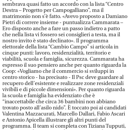
sembrava quasi fatto un accordo con la lista “Centro
Destra – Progetto per Campogalliano”, ma il
matrimonio non s’è fatto. «Avevo proposto a Damiano
Pietri di correre insieme - puntualizza Cammarata –
Ero disposto anche a fare un passo indietro a patto
che nella lista vi fossero sei consiglieri a testa, ma il
nostro invito è stato declinato». Il programma
elettorale della lista “Cambio Campo” si articola in
cinque punti: lavoro, residenzialità, territorio e
viabilità, scuola e famiglia, sicurezza. Cammarata ha
espresso il suo pensiero anche per quanto riguarda la
Coop: «Vogliamo che il commercio si sviluppi in
centro storico - ha precisato - Il Psc deve guardare al
recupero dell’esistente e realizzare zone residenziali
vivibili e di piccole dimensioni». Per quanto riguarda
la scuola e famiglia ha evidenziato che è
“inaccettabile che circa 36 bambini non abbiano
trovato posto all’asilo nido”. È toccato poi ai candidati
Valentina Mazzacurati, Marcello Dallari, Fabio Ascari
e Antonio Apicella illustrare gli altri punti del
programma. Il team si completa con Tiziana Tupputi,