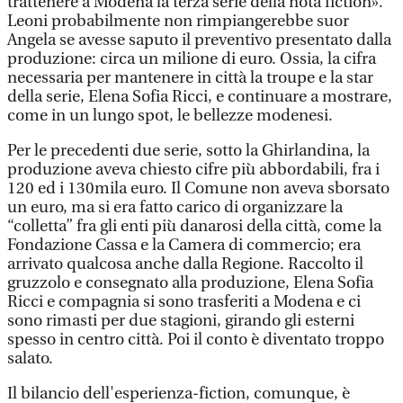
trattenere a Modena la terza serie della nota fiction».
Leoni probabilmente non rimpiangerebbe suor
Angela se avesse saputo il preventivo presentato dalla
produzione: circa un milione di euro. Ossia, la cifra
necessaria per mantenere in città la troupe e la star
della serie, Elena Sofia Ricci, e continuare a mostrare,
come in un lungo spot, le bellezze modenesi.
Per le precedenti due serie, sotto la Ghirlandina, la
produzione aveva chiesto cifre più abbordabili, fra i
120 ed i 130mila euro. Il Comune non aveva sborsato
un euro, ma si era fatto carico di organizzare la
“colletta” fra gli enti più danarosi della città, come la
Fondazione Cassa e la Camera di commercio; era
arrivato qualcosa anche dalla Regione. Raccolto il
gruzzolo e consegnato alla produzione, Elena Sofia
Ricci e compagnia si sono trasferiti a Modena e ci
sono rimasti per due stagioni, girando gli esterni
spesso in centro città. Poi il conto è diventato troppo
salato.
Il bilancio dell'esperienza-fiction, comunque, è