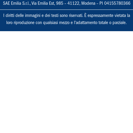
SAE Emilia S.r.l., Via Emilia Est, 985 – 41122, Modena – PI 04155780366
I diritti delle immagini e dei testi sono riservati. È espressamente vietata la
loro riproduzione con qualsiasi mezzo e l'adattamento totale o parziale.