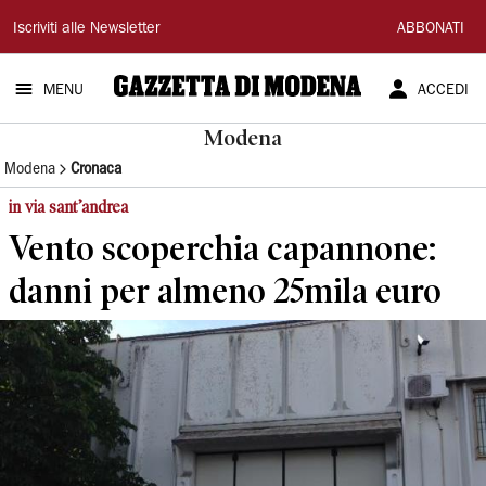
Gazzetta
Iscriviti alle Newsletter
ABBONATI
di
MENU
ACCEDI
Modena
Modena
Modena
Cronaca
in via sant’andrea
Vento scoperchia capannone:
danni per almeno 25mila euro