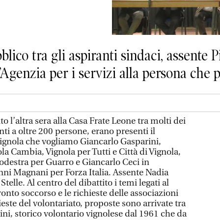
lico tra gli aspiranti sindaci, assente P
l’Agenzia per i servizi alla persona che 
l’altra sera alla Casa Frate Leone tra molti dei
ti a oltre 200 persone, erano presenti il
Vignola che vogliamo Giancarlo Gasparini,
a Cambia, Vignola per Tutti e Città di Vignola,
destra per Guarro e Giancarlo Ceci in
anni Magnani per Forza Italia. Assente Nadia
lle. Al centro del dibattito i temi legati al
ronto soccorso e le richieste delle associazioni
hieste del volontariato, proposte sono arrivate tra
hini, storico volontario vignolese dal 1961 che da