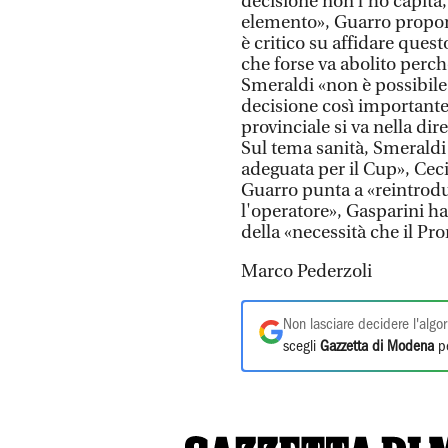
decisione non l’ho capita
elemento», Guarro propon
è critico su affidare ques
che forse va abolito perch
Smeraldi «non è possibile
decisione così importante
provinciale si va nella di
Sul tema sanità, Smeraldi
adeguata per il Cup», Ceci
Guarro punta a «reintrodu
l'operatore», Gasparini h
della «necessità che il Pr
Marco Pederzoli
Non lasciare decidere l'algor
scegli
Gazzetta di Modena
pe