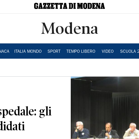
Modena
NACA
ITALIA MONDO
SPORT
TEMPO LIBERO
VIDEO
SCUOLA 
pedale: gli
idati