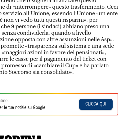
, credo che bisognerà analizzare questo
e di «interrompere» questo trasferimento, Ceci
to servizio all’Unione, essendo l’Unione «un ente
é non vi vedo tutti questi risparmi», per
 che 9 persone (i sindaci) abbiano preso una
 senza condividerla, quando a livello
rezione opposta con altre assunzioni nelle Asp».
 promette «trasparenza sul sistema e una sede
 «maggiori azioni in favore dei pensionati»,
rre le casse per il pagamento del ticket con
a promesso di «cambiare il Cup» e ha parlato
onto Soccorso sia consolidato».
itmo:
CLICCA QUI
r le tue notizie su Google