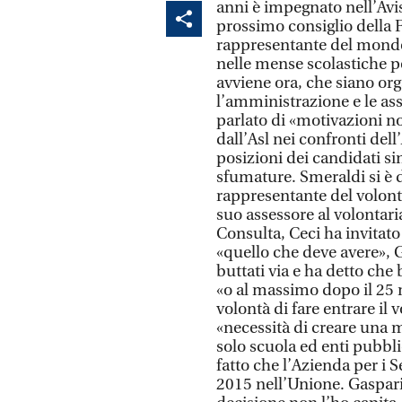
anni è impegnato nell’Avis
prossimo consiglio della 
rappresentante del mondo 
nelle mense scolastiche p
avviene ora, che siano orga
l’amministrazione e le ass
parlato di «motivazioni no
dall’Asl nei confronti del
posizioni dei candidati si
sfumature. Smeraldi si è 
rappresentante del volont
suo assessore al volontari
Consulta, Ceci ha invitato
«quello che deve avere», G
buttati via e ha detto che
«o al massimo dopo il 25 
volontà di fare entrare il 
«necessità di creare una 
solo scuola ed enti pubbli
fatto che l’Azienda per i S
2015 nell’Unione. Gaspari