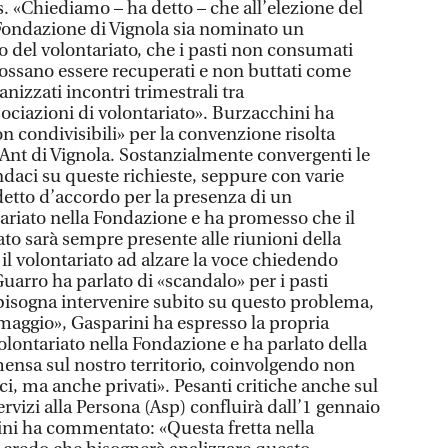
. «Chiediamo – ha detto – che all’elezione del
Fondazione di Vignola sia nominato un
del volontariato, che i pasti non consumati
ossano essere recuperati e non buttati come
nizzati incontri trimestrali tra
ociazioni di volontariato». Burzacchini ha
n condivisibili» per la convenzione risolta
l’Ant di Vignola. Sostanzialmente convergenti le
ndaci su queste richieste, seppure con varie
detto d’accordo per la presenza di un
ariato nella Fondazione e ha promesso che il
ato sarà sempre presente alle riunioni della
 il volontariato ad alzare la voce chiedendo
uarro ha parlato di «scandalo» per i pasti
 bisogna intervenire subito su questo problema,
maggio», Gasparini ha espresso la propria
volontariato nella Fondazione e ha parlato della
mensa sul nostro territorio, coinvolgendo non
ci, ma anche privati». Pesanti critiche anche sul
ervizi alla Persona (Asp) confluirà dall’1 gennaio
ni ha commentato: «Questa fretta nella