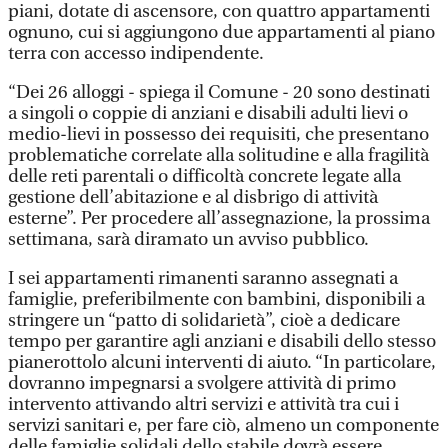
piani, dotate di ascensore, con quattro appartamenti
ognuno, cui si aggiungono due appartamenti al piano
terra con accesso indipendente.
“Dei 26 alloggi - spiega il Comune - 20 sono destinati
a singoli o coppie di anziani e disabili adulti lievi o
medio-lievi in possesso dei requisiti, che presentano
problematiche correlate alla solitudine e alla fragilità
delle reti parentali o difficoltà concrete legate alla
gestione dell’abitazione e al disbrigo di attività
esterne”. Per procedere all’assegnazione, la prossima
settimana, sarà diramato un avviso pubblico.
I sei appartamenti rimanenti saranno assegnati a
famiglie, preferibilmente con bambini, disponibili a
stringere un “patto di solidarietà”, cioè a dedicare
tempo per garantire agli anziani e disabili dello stesso
pianerottolo alcuni interventi di aiuto. “In particolare,
dovranno impegnarsi a svolgere attività di primo
intervento attivando altri servizi e attività tra cui i
servizi sanitari e, per fare ciò, almeno un componente
delle famiglie solidali dello stabile dovrà essere