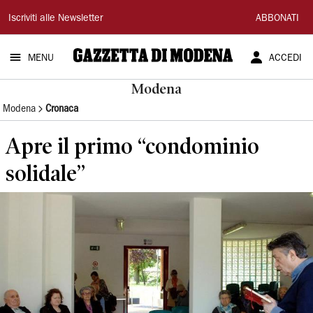
Gazzetta
Iscriviti alle Newsletter
ABBONATI
di
MENU
ACCEDI
Modena
Modena
Modena
Cronaca
Apre il primo “condominio
solidale”