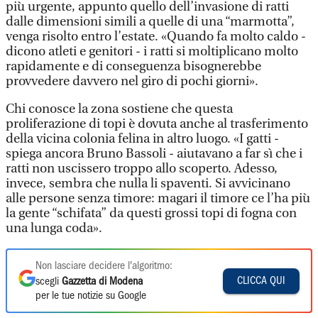
più urgente, appunto quello dell’invasione di ratti
dalle dimensioni simili a quelle di una “marmotta”,
venga risolto entro l’estate. «Quando fa molto caldo -
dicono atleti e genitori - i ratti si moltiplicano molto
rapidamente e di conseguenza bisognerebbe
provvedere davvero nel giro di pochi giorni».
Chi conosce la zona sostiene che questa
proliferazione di topi è dovuta anche al trasferimento
della vicina colonia felina in altro luogo. «I gatti -
spiega ancora Bruno Bassoli - aiutavano a far sì che i
ratti non uscissero troppo allo scoperto. Adesso,
invece, sembra che nulla li spaventi. Si avvicinano
alle persone senza timore: magari il timore ce l’ha più
la gente “schifata” da questi grossi topi di fogna con
una lunga coda».
Non lasciare decidere l'algoritmo:
CLICCA QUI
scegli
Gazzetta di Modena
per le tue notizie su Google