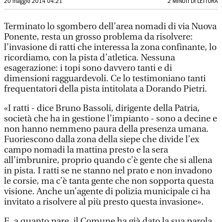
20 maggio 2014 04:21
2 MINUTI DI LETTURA
Terminato lo sgombero dell’area nomadi di via Nuova
Ponente, resta un grosso problema da risolvere:
l’invasione di ratti che interessa la zona confinante, lo
ricordiamo, con la pista d’atletica. Nessuna
esagerazione: i topi sono davvero tanti e di
dimensioni ragguardevoli. Ce lo testimoniano tanti
frequentatori della pista intitolata a Dorando Pietri.
«I ratti - dice Bruno Bassoli, dirigente della Patria,
società che ha in gestione l’impianto - sono a decine e
non hanno nemmeno paura della presenza umana.
Fuoriescono dalla zona della siepe che divide l’ex
campo nomadi la mattina presto e la sera
all’imbrunire, proprio quando c’è gente che si allena
in pista. I ratti se ne stanno nel prato e non invadono
le corsie, ma c’è tanta gente che non sopporta questa
visione. Anche un’agente di polizia municipale ci ha
invitato a risolvere al più presto questa invasione».
E, a quanto pare, il Comune ha già dato la sua parola