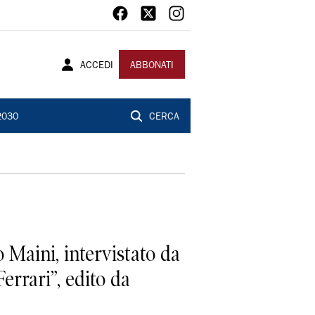
ACCEDI
ABBONATI
2030
CERCA
o Maini, intervistato da
errari”, edito da