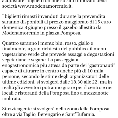
acquistare i biglietti on line su sito rinnovato della
società www.modenamoremio.it.
I biglietti rimasti invenduti durante la prevendita
saranno disponibili al prezzo maggiorato di 15 euro
domenica 8 giugno presso il gazebo allestito da
Modenamoremio in piazza Pomposa.
Quattro saranno i menu: blu, rosso, giallo e
finalmente, a gran richiesta del pubblico, il menu
vegetariano verde che prevede assaggi e degustazioni
vegetariane e vegane. La passeggiata
enogastronomica più attesa da parte dei “gastronauti”
capace di attrarre in centro anche più di 10 mila
persone, secondo le stime degli organizzatori delle
ultime edizioni, si svolgerà dalle 18,30 alle 22, ma in
realtà gli avventori potranno girare per il centro e nei
locali e ristoranti della Pomposa fino a mezzanotte
inoltrata.
Stuzzicagente si svolgerà nella zona della Pomposa
oltre a via Taglio, Berengario e Sant'Eufemia.