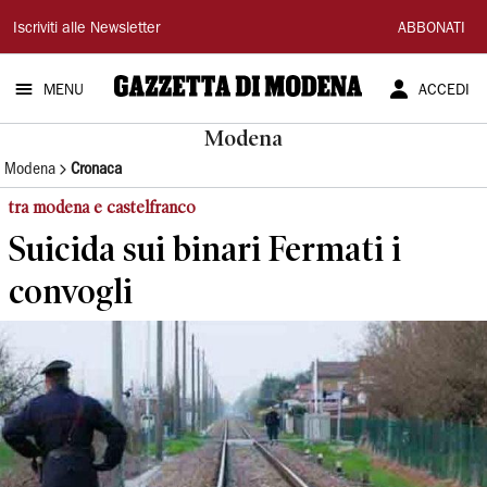
Gazzetta
Iscriviti alle Newsletter
ABBONATI
di
MENU
ACCEDI
Modena
Modena
Modena
Cronaca
tra modena e castelfranco
Suicida sui binari Fermati i
convogli