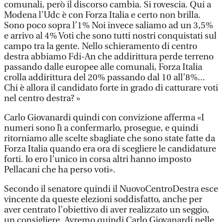
comunali, però il discorso cambia. Si rovescia. Qui a
Modena l’Udc è con Forza Italia e certo non brilla.
Sono poco sopra l’1% Noi invece saliamo ad un 3,5%
e arrivo al 4% Voti che sono tutti nostri conquistati sul
campo tra la gente. Nello schieramento di centro
destra abbiamo Fdi-An che addirittura perde terreno
passando dalle europee alle comunali, Forza Italia
crolla addirittura del 20% passando dal 10 all’8%...
Chi è allora il candidato forte in grado di catturare voti
nel centro destra? »
Carlo Giovanardi quindi con convizione afferma «I
numeri sono lì a confermarlo, prosegue, e quindi
ritorniamo alle scelte sbagliate che sono state fatte da
Forza Italia quando era ora di scegliere le candidature
forti. Io ero l’unico in corsa altri hanno imposto
Pellacani che ha perso voti».
Secondo il senatore quindi il NuovoCentroDestra esce
vincente da queste elezioni soddisfatto, anche per
aver centrato l’obiettivo di aver realizzato un seggio,
un consigliere. Avremo quindi Carlo Giovanardi nelle