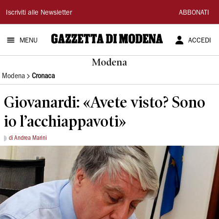
Gazzetta
Iscriviti alle Newsletter
ABBONATI
di
MENU
ACCEDI
Modena
Modena
Modena
Cronaca
Giovanardi: «Avete visto? Sono
io l’acchiappavoti»
di Andrea Marini