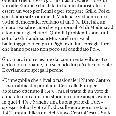
ottenuto nello stesso giorno. Basta vedere il 55% di
voti alle Europee che di fatto hanno dimostrato di
essere un voto per Renzi e per stoppare Grillo. Poi ci
spostiamo sul Comune di Modena e vediamo che i
voti ai democratici crollano di un 9 %. Direi sia un
chiaro segnale e cioè che è proprio il Pd di Modena ad
allontanare gli elettori. Quindi i problemi sono tutti
sotto la Ghirlandina. e Muzzarelli ora va al
ballottaggio per colpa di Pighi e di due consigliature
che hanno pesato non poco sul candidato Pd.».
Giovanardi non si esime dal commentare il suo 4%
certo non roboante, ma secondo lui più che notevole.
E ovviamente spiega il perché.
«È innegabile che a livello nazionale il Nuovo Centro
Destra abbia dei problemi. Certo alle Europee
abbiamo ottenuto il 4,4% , ma si tratta di un voto di
apparato non abbiamo sfondato come auspicavamo.
In quel 4,4% c’è anche una buona parte di Udc. -
spiega - Tolto il voto all’Udc sulle europee ci resta un
1,4% imputabile a noi del Nuovo CentroDestra. Sulle