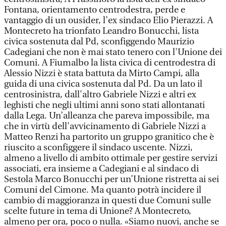
Fontana, orientamento centrodestra, perde e
vantaggio di un ousider, l’ex sindaco Elio Pierazzi. A
Montecreto ha trionfato Leandro Bonucchi, lista
civica sostenuta dal Pd, sconfiggendo Maurizio
Cadegiani che non è mai stato tenero con l'Unione dei
Comuni. A Fiumalbo la lista civica di centrodestra di
Alessio Nizzi è stata battuta da Mirto Campi, alla
guida di una civica sostenuta dal Pd. Da un lato il
centrosinistra, dall'altro Gabriele Nizzi e altri ex
leghisti che negli ultimi anni sono stati allontanati
dalla Lega. Un’alleanza che pareva impossibile, ma
che in virtù dell'avvicinamento di Gabriele Nizzi a
Matteo Renzi ha partorito un gruppo granitico che è
riuscito a sconfiggere il sindaco uscente. Nizzi,
almeno a livello di ambito ottimale per gestire servizi
associati, era insieme a Cadegiani e al sindaco di
Sestola Marco Bonucchi per un’Unione ristretta ai sei
Comuni del Cimone. Ma quanto potrà incidere il
cambio di maggioranza in questi due Comuni sulle
scelte future in tema di Unione? A Montecreto,
almeno per ora, poco o nulla. «Siamo nuovi, anche se