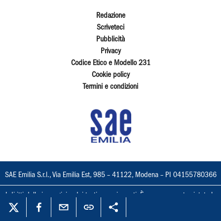
Redazione
Scriveteci
Pubblicità
Privacy
Codice Etico e Modello 231
Cookie policy
Termini e condizioni
SAE Emilia S.r.l., Via Emilia Est, 985 – 41122, Modena – PI 04155780366
I diritti delle immagini e dei testi sono riservati. È espressamente vietata la
loro riproduzione con qualsiasi mezzo e l'adattamento totale o parziale.