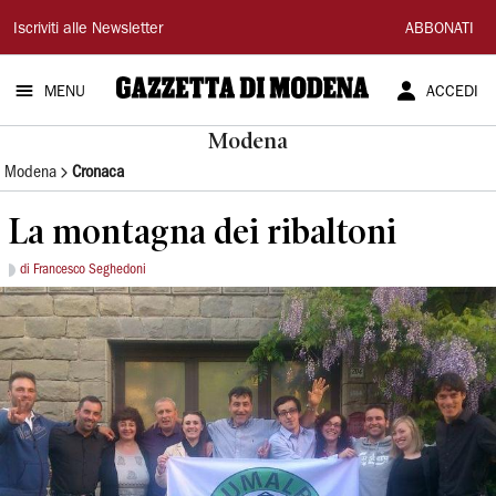
Gazzetta
Iscriviti alle Newsletter
ABBONATI
di
MENU
ACCEDI
Modena
Modena
Modena
Cronaca
La montagna dei ribaltoni
di Francesco Seghedoni