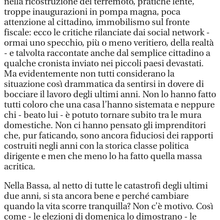
nella ricostruzione del terremoto, pratiche lente,
troppe inaugurazioni in pompa magna, poca
attenzione al cittadino, immobilismo sul fronte
fiscale: ecco le critiche rilanciate dai social network -
ormai uno specchio, più o meno veritiero, della realtà
- e talvolta raccontate anche dal semplice cittadino a
qualche cronista inviato nei piccoli paesi devastati.
Ma evidentemente non tutti considerano la
situazione così drammatica da sentirsi in dovere di
bocciare il lavoro degli ultimi anni. Non lo hanno fatto
tutti coloro che una casa l’hanno sistemata e neppure
chi - beato lui - è potuto tornare subito tra le mura
domestiche. Non ci hanno pensato gli imprenditori
che, pur faticando, sono ancora fiduciosi dei rapporti
costruiti negli anni con la storica classe politica
dirigente e men che meno lo ha fatto quella massa
acritica.
Nella Bassa, al netto di tutte le catastrofi degli ultimi
due anni, si sta ancora bene e perché cambiare
quando la vita scorre tranquilla? Non c’è motivo. Così
come - le elezioni di domenica lo dimostrano - le