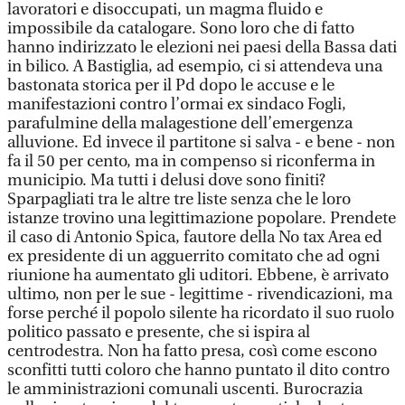
lavoratori e disoccupati, un magma fluido e
impossibile da catalogare. Sono loro che di fatto
hanno indirizzato le elezioni nei paesi della Bassa dati
in bilico. A Bastiglia, ad esempio, ci si attendeva una
bastonata storica per il Pd dopo le accuse e le
manifestazioni contro l’ormai ex sindaco Fogli,
parafulmine della malagestione dell’emergenza
alluvione. Ed invece il partitone si salva - e bene - non
fa il 50 per cento, ma in compenso si riconferma in
municipio. Ma tutti i delusi dove sono finiti?
Sparpagliati tra le altre tre liste senza che le loro
istanze trovino una legittimazione popolare. Prendete
il caso di Antonio Spica, fautore della No tax Area ed
ex presidente di un agguerrito comitato che ad ogni
riunione ha aumentato gli uditori. Ebbene, è arrivato
ultimo, non per le sue - legittime - rivendicazioni, ma
forse perché il popolo silente ha ricordato il suo ruolo
politico passato e presente, che si ispira al
centrodestra. Non ha fatto presa, così come escono
sconfitti tutti coloro che hanno puntato il dito contro
le amministrazioni comunali uscenti. Burocrazia