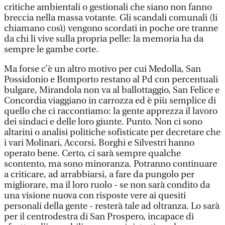
critiche ambientali o gestionali che siano non fanno
breccia nella massa votante. Gli scandali comunali (li
chiamano così) vengono scordati in poche ore tranne
da chi li vive sulla propria pelle: la memoria ha da
sempre le gambe corte.
Ma forse c’è un altro motivo per cui Medolla, San
Possidonio e Bomporto restano al Pd con percentuali
bulgare, Mirandola non va al ballottaggio, San Felice e
Concordia viaggiano in carrozza ed è più semplice di
quello che ci raccontiamo: la gente apprezza il lavoro
dei sindaci e delle loro giunte. Punto. Non ci sono
altarini o analisi politiche sofisticate per decretare che
i vari Molinari, Accorsi, Borghi e Silvestri hanno
operato bene. Certo, ci sarà sempre qualche
scontento, ma sono minoranza. Potranno continuare
a criticare, ad arrabbiarsi, a fare da pungolo per
migliorare, ma il loro ruolo - se non sarà condito da
una visione nuova con risposte vere ai quesiti
personali della gente - resterà tale ad oltranza. Lo sarà
per il centrodestra di San Prospero, incapace di