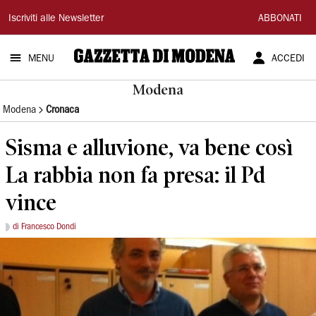
Gazzetta
Iscriviti alle Newsletter
ABBONATI
di
MENU
ACCEDI
Modena
Modena
Modena
Cronaca
Sisma e alluvione, va bene così
La rabbia non fa presa: il Pd
vince
di Francesco Dondi