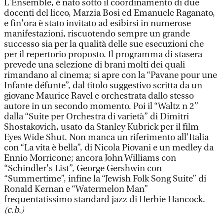
L'Ensemble, è nato sotto il coordinamento di due
docenti del liceo, Marzia Bosi ed Emanuele Raganato,
e fin'ora è stato invitato ad esibirsi in numerose
manifestazioni, riscuotendo sempre un grande
successo sia per la qualità delle sue esecuzioni che
per il repertorio proposto. Il programma di stasera
prevede una selezione di brani molti dei quali
rimandano al cinema; si apre con la “Pavane pour une
Infante défunte”, dal titolo suggestivo scritta da un
giovane Maurice Ravel e orchestrata dallo stesso
autore in un secondo momento. Poi il “Waltz n 2”
dalla “Suite per Orchestra di varietà” di Dimitri
Shostakovich, usato da Stanley Kubrick per il film
Eyes Wide Shut. Non manca un riferimento all'Italia
con “La vita è bella”, di Nicola Piovani e un medley da
Ennio Morricone; ancora John Williams con
“Schindler's List”, George Gershwin con
“Summertime”, infine la “Jewish Folk Song Suite” di
Ronald Kernan e “Watermelon Man”
frequentatissimo standard jazz di Herbie Hancock.
(c.b.)