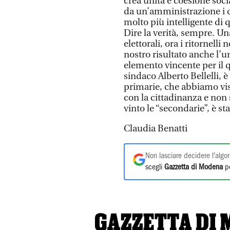
crea unità e coesione soci
da un’amministrazione i cui
molto più intelligente di q
Dire la verità, sempre. U
elettorali, ora i ritornell
nostro risultato anche l’u
elemento vincente per il 
sindaco Alberto Bellelli, 
primarie, che abbiamo vi
con la cittadinanza e non
vinto le “secondarie”, è st
Claudia Benatti
Non lasciare decidere l'algor
scegli
Gazzetta di Modena
pe