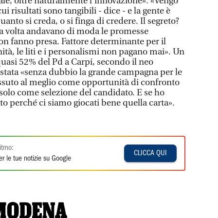
ale, oltre naturalmente l’innovazione». «Vengo
 risultati sono tangibili - dice - e la gente è
uanto si creda, o si finga di credere. Il segreto?
na volta andavano di moda le promesse
i non fanno presa. Fattore determinante per il
nità, le liti e i personalismi non pagano mai». Un
quasi 52% del Pd a Carpi, secondo il neo
è stata «senza dubbio la grande campagna per le
ssuto al meglio come opportunità di confronto
 solo come selezione del candidato. E se ho
ato perché ci siamo giocati bene quella carta».
itmo:
CLICCA QUI
r le tue notizie su Google