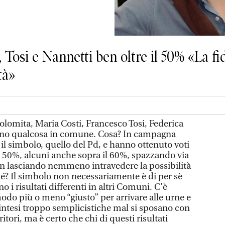
i, Tosi e Nannetti ben oltre il 50% «La f
tà»
Solomita, Maria Costi, Francesco Tosi, Federica
nno qualcosa in comune. Cosa? In campagna
il simbolo, quello del Pd, e hanno ottenuto voti
 il 50%, alcuni anche sopra il 60%, spazzando via
n lasciando nemmeno intravedere la possibilità
hé? Il simbolo non necessariamente è di per sè
 i risultati differenti in altri Comuni. C’è
do più o meno “giusto” per arrivare alle urne e
 sintesi troppo semplicistiche mal si sposano con
ritori, ma è certo che chi di questi risultati