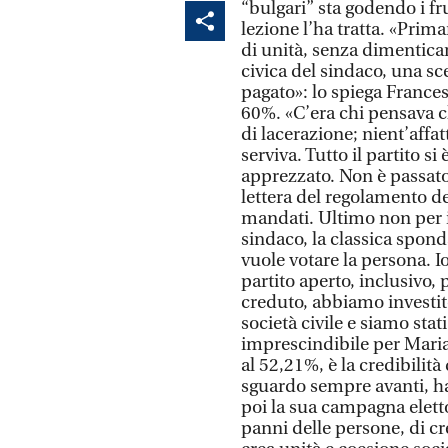
“bulgari” sta godendo i fru
lezione l’ha tratta. «Prim
di unità, senza dimenticare
civica del sindaco, una sc
pagato»: lo spiega Frances
60%. «C’era chi pensava c
di lacerazione; nient’aff
serviva. Tutto il partito s
apprezzato. Non è passat
lettera del regolamento de
mandati. Ultimo non per im
sindaco, la classica spond
vuole votare la persona. I
partito aperto, inclusivo,
creduto, abbiamo investito
società civile e siamo stat
imprescindibile per Maria
al 52,21%, è la credibilit
sguardo sempre avanti, ha
poi la sua campagna eletto
panni delle persone, di cr