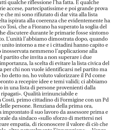
tti qualche riflessione l’ha fatta. E qualche
arie accese, partecipatissime e poi grande prova
 che mi sono rifiutato di dar vita alla lista
elta ispirata alla coerenza che evidentemente ha
co Tosi, che a Fiorano ha superato la soglia del
he discutere durante le primarie fosse sintomo
atto. L’unità l’abbiamo dimostrata dopo, quando
i è unito intorno a me e i cittadini hanno capito e
o inosservata nemmeno l’applicazione alla
l partito che invita a non superare i due
portanza, la scelta di evitare la lista civica del
a per chi non vuole identificarsi nel partito ma
o ho detto no, ho voluto valorizzare il Pd come
 pronto a recepire idee e temi validi; ci abbiamo
 in una lista di persone provenienti dalla
i ripagati». Qualità irrinunciabile e
 Costi, primo cittadino di Formigine con un Pd
à delle persone. Renziana della prima ora,
 improntato il suo lavoro da assessore prima e
rale da sindaco «sullo sforzo di mettersi nei
eare empatia, di riconoscere il valore di ciò che