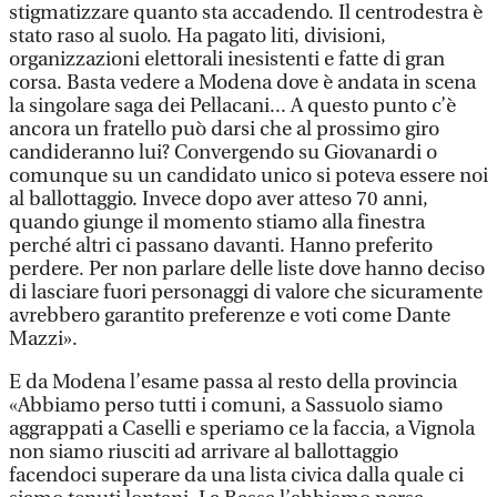
stigmatizzare quanto sta accadendo. Il centrodestra è
stato raso al suolo. Ha pagato liti, divisioni,
organizzazioni elettorali inesistenti e fatte di gran
corsa. Basta vedere a Modena dove è andata in scena
la singolare saga dei Pellacani... A questo punto c’è
ancora un fratello può darsi che al prossimo giro
candideranno lui? Convergendo su Giovanardi o
comunque su un candidato unico si poteva essere noi
al ballottaggio. Invece dopo aver atteso 70 anni,
quando giunge il momento stiamo alla finestra
perché altri ci passano davanti. Hanno preferito
perdere. Per non parlare delle liste dove hanno deciso
di lasciare fuori personaggi di valore che sicuramente
avrebbero garantito preferenze e voti come Dante
Mazzi».
E da Modena l’esame passa al resto della provincia
«Abbiamo perso tutti i comuni, a Sassuolo siamo
aggrappati a Caselli e speriamo ce la faccia, a Vignola
non siamo riusciti ad arrivare al ballottaggio
facendoci superare da una lista civica dalla quale ci