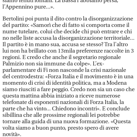
siamo tenuti lontani. La Bassa l’abbiamo persa,
l’Appennino pure...».
Bertolini poi punta il dito contro la disorganizzazione
del partito: «Samorì che di fatto si comporta come il
nume tutelare, colui che decide chi può entrare e chi
no nelle liste accusa la disorganizzazione territoriale...
Il partito è in mano sua, accusa se stesso? Tra l’altro
lui non ha brillato con 13mila preferenze raccolte in 3
regioni. E credo che anche il segretario regionale
Palmizio non sia immune da colpe». L’ex-
parlamentare di Fi non nasconde la crisi nazionale
del centrodestra: «Forza Italia e il movimento è in una
momento di crisi di identità politica, ma a Modena
siamo riusciti a fare peggio. Credo non sia un caso che
questa mattina abbia iniziato a riceve numerose
telefonate di esponenti nazionali di Forza Italia, la
parte che ha vinto... Chiedono incontri». E conclude
sibillina che alle prossime regionali lei potrebbe
tornare alla guida di una nuova formazione. «Questa
volta siamo a buon punto, presto spero di avere
novità».