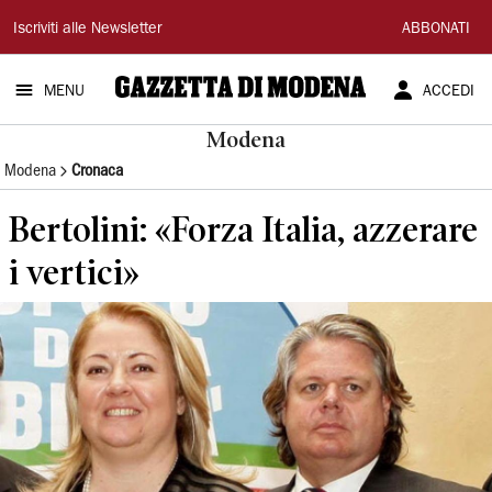
Gazzetta
Iscriviti alle Newsletter
ABBONATI
di
MENU
ACCEDI
Modena
Modena
Modena
Cronaca
Bertolini: «Forza Italia, azzerare
i vertici»