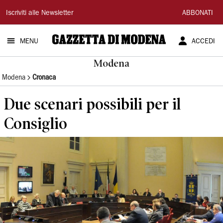
Gazzetta
Iscriviti alle Newsletter
ABBONATI
di
MENU
ACCEDI
Modena
Modena
Modena
Cronaca
Due scenari possibili per il
Consiglio