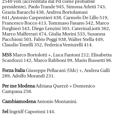
2540 voti (accreditata dal Pd come probabile
presidente), Paolo Trande 945, Simona Arletti 743,
Grazia Baracchi 438, Andrea Bortolamasi
641,Antonio Carpentieri 438, Carmelo De Lillo 519,
Francesco Rocco 413, Tommaso Fasano 542, Marco
Forghieri 543, Diego Lenzini 503, CaterinaLiotti 362,
Marco Malferrari 474, Giulia Morini 533, Susanna
Pacchioni 503, Fabio Poggi 938, Walter Stella 449,
Claudio Tonelli 352, Federica Venturelli 414.
M5S
Marco Bortolotti +, Luca Fantoni 212, Elisabetta
Scardozzi 142, Marco Rabboni 99, Mario Bussetti 96.
Forza Italia
Giuseppe Pellacani (Udc) +, Andrea Galli
289, Adolfo Morandi 231.
Per me Modena
Adriana Querzè + Domenico
Campana 258.
Cambiamodena
Antonio Montanini.
Sel
Ingridf Caporioni 144.